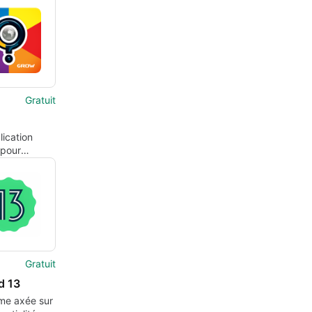
Gratuit
ication
 pour
 par Grow.
Gratuit
d 13
me axée sur