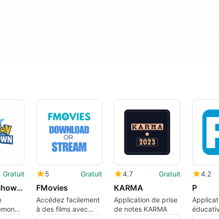
Gratuit
5
Gratuit
4.7
Gratuit
4.2
Pokemon Showdown
FMovies
KARMA
P
e
Accédez facilement
Application de prise
Applicat
émon
à des films avec
de notes KARMA
éducati
FMovies
Android