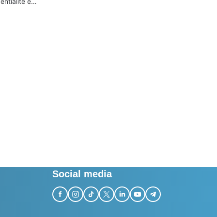
entialité et
ur la
vité
Social media