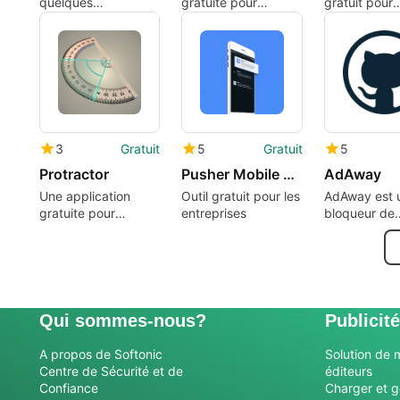
quelques
gratuite pour
gratuit pour
ajustements.
Android, par
Android, dé
Hüseyin Serkan
par General
Özaydin.
Adaptive Ap
Ltd.
3
Gratuit
5
Gratuit
5
Protractor
Pusher Mobile Push Notifications API
AdAway
Une application
Outil gratuit pour les
AdAway est 
gratuite pour
entreprises
bloqueur de
Android, par
publicité op
keuwlsoft.
source pour 
qui utilise le 
hosts.
Qui sommes-nous?
Publicité
A propos de Softonic
Solution de 
Centre de Sécurité et de
éditeurs
Confiance
Charger et g