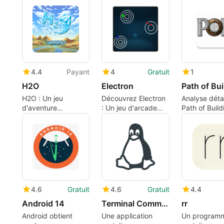
gratuitement
4.4
Payant
4
Gratuit
1
H2O
Electron
Path of Bui
H2O : Un jeu
Découvrez Electron
Analyse détai
d'aventure
: Un jeu d'arcade
Path of Build
aquatique innovant
captivant
4.6
Gratuit
4.6
Gratuit
4.4
Android 14
Terminal Commands
rr
Android obtient
Une application
Un program