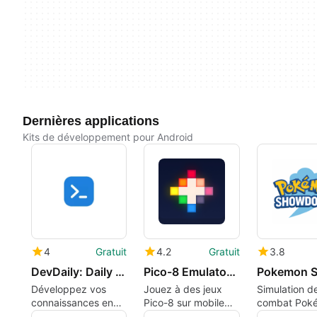
Dernières applications
Kits de développement pour Android
4
Gratuit
4.2
Gratuit
3.8
DevDaily: Daily Code Snippets
Pico-8 Emulator: Picpic
Développez vos
Jouez à des jeux
Simulation d
connaissances en
Pico-8 sur mobile
combat Pok
codage
gratuitement
captivante