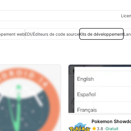
Lice
ppement web
EDI/Éditeurs de code source
Kits de développement
Lan
Pokemon Showd
3.8
Gratuit