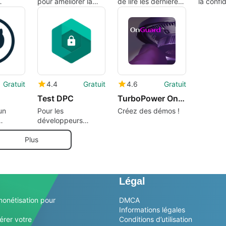
pour améliorer la
de lire les dernières
la confid
veloppé
qualité et la sécurité
actualités hors ligne
prête po
des soins aux
producti
ps Pty
patients.
Gratuit
4.4
Gratuit
4.6
Gratuit
Test DPC
TurboPower OnGuard
un
Pour les
Créez des démos !
développeurs
en
d'applications
Android
Plus
fichier
Légal
monétisation pour
DMCA
Informations légales
érer votre
Conditions d’utilisation