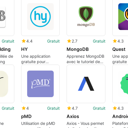
Gratuit
4.4
Gratuit
2.7
Gratuit
4.3
lding
HY
MongoDB
Quest
llée de
Une application
Apprenez MongoDB
Une appl
ing
gratuite pour
avec le tutoriel de
gratuite
Android, par
Super Dream.
Android,
HealthiestYou.
Gratuit
4
Gratuit
4.7
Gratuit
4.3
pMD
Axios
Androi
me
Utilisation de pMD
Axios - Vous permet
Platefor