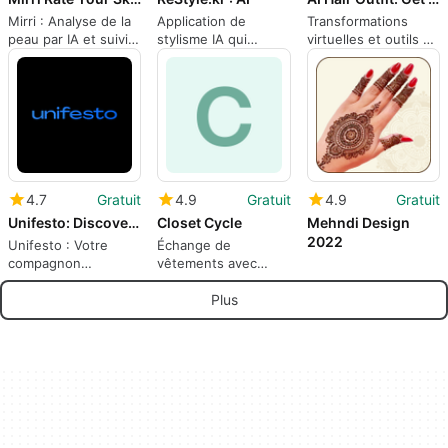
Mirri : Analyse de la
Application de
Transformations
peau par IA et suivi
stylisme IA qui
virtuelles et outils de
des progrès sur
analyse la couleur
portrait pour des
Android
personnelle et
décisions de style
suggère des tenues
quotidiennes
4.7
Gratuit
4.9
Gratuit
4.9
Gratuit
Unifesto: Discover Events
Closet Cycle
Mehndi Design
2022
Unifesto : Votre
Échange de
compagnon
vêtements avec
d'événements
Closet Cycle
campus
Plus