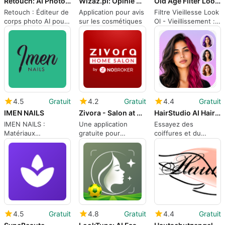
Retouch: AI Photo Body Editor
Wizaz.pl: Opinie o kosmetykach
Old Age Filter Look Ol - Aging
Retouch : Éditeur de
Application pour avis
Filtre Vieillesse Look
corps photo AI pour
sur les cosmétiques
Ol - Vieillissement :
des images sociales
Effets de
rapides et naturelles
vieillissement
réalistes pour les
selfies
4.5
Gratuit
4.2
Gratuit
4.4
Gratuit
IMEN NAILS
Zivora - Salon at Home
HairStudio AI Hairstyle Try On
IMEN NAILS :
Une application
Essayez des
Matériaux
gratuite pour
coiffures et du
professionnels,
Android, par
maquillage sur votre
formation et centre
NoBroker
selfie avec
communautaire
Technologies
HairStudio AI
Solutions Pvt Ltd.
4.5
Gratuit
4.8
Gratuit
4.4
Gratuit