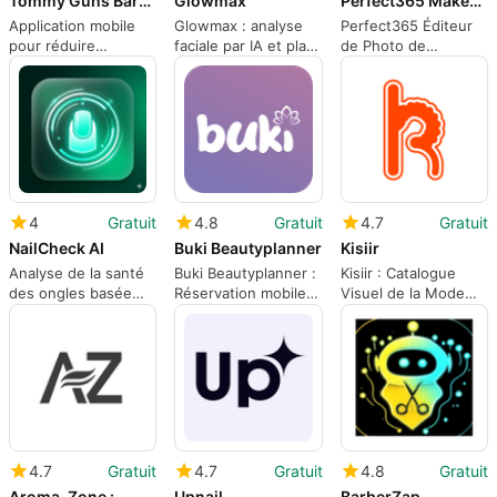
Tommy Guns Barbershop
Glowmax
Perfect365 Makeup Photo Editor
Application mobile
Glowmax : analyse
Perfect365 Éditeur
pour réduire
faciale par IA et plan
de Photo de
l'attente en salon de
de toilettage de 90
Maquillage :
coiffure
jours
relookings virtuels et
retouche de
portraits
4
Gratuit
4.8
Gratuit
4.7
Gratuit
NailCheck AI
Buki Beautyplanner
Kisiir
Analyse de la santé
Buki Beautyplanner :
Kisiir : Catalogue
des ongles basée
Réservation mobile
Visuel de la Mode
sur des photos et
pour les routines de
Traditionnelle et
suivi des progrès sur
beauté et de bien-
Contemporaine
Android
être
Somalienne
4.7
Gratuit
4.7
Gratuit
4.8
Gratuit
Aroma-Zone :
Upnail
BarberZap