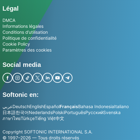
Légal
DMCA
Informations légales
Conditions d’utilisation
Politique de confidentialité
Cookie Policy
Paramètres des cookies
Social media
Softonic en:
عربي
Deutsch
English
Español
Français
Bahasa Indonesia
Italiano
日本語
한국어
Nederlands
Polski
Português
Русский
Svenska
ภาษาไทย
Türkçe
Tiếng Việt
中文
Copyright SOFTONIC INTERNATIONAL S.A.
© 1997–2026 — Tous droits réservés