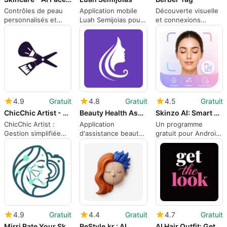
Contrôles de peau
Application mobile
Découverte visuelle
personnalisés et
Luah Semijoias pour
et connexions
routines avec un
les revendeurs et la
locales de coiffeurs
scanner facial IA
gestion des
sur Android
commandes
4.9
Gratuit
4.8
Gratuit
4.5
Gratuit
ChicChic Artist - Get Bookings
Beauty Health Assistant
Skinzo AI: Smart Skin Care
ChicChic Artist :
Application
Un programme
Gestion simplifiée
d'assistance beauté
gratuit pour Android,
pour professionnels
et santé
par Technozer
de la beauté
Solution.
4.9
Gratuit
4.4
Gratuit
4.7
Gratuit
Mirri Rate Your Skin
ReStyle.kr : AI
AI Hair Outfit: Get The Look