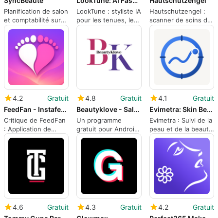
SyncBeaute
LookTune: AI Fashion Stylist
Hautschutzengel
Planification de salon
LookTune : styliste IA
Hautschutzengel :
et comptabilité sur
pour les tenues, les
scanner de soins de
Android pour les
cheveux, le
la peau axé sur les
professionnels de la
maquillage et les
ingrédients pour les
beauté
portraits de fans
acheteurs de peau
sensible
4.2
Gratuit
4.8
Gratuit
4.1
Gratuit
FeedFan - Instafeet App
Beautyklove - Salon at Home
Evimetra: Skin Beauty Log
Critique de FeedFan
Un programme
Evimetra : Suivi de la
: Application de
gratuit pour Android,
peau et de la beauté
créateur-fan de
par BeautyKlove.
basé sur les
niche pour des
données pour les
échanges privés
routines
quotidiennes
4.6
Gratuit
4.3
Gratuit
4.2
Gratuit