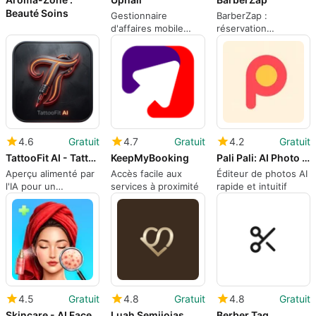
Beauté Soins
Gestionnaire
BarberZap :
d'affaires mobile
réservation
adapté aux
WhatsApp AI et
techniciens des
gestion de boutique
ongles et aux
sur Android
propriétaires de
salons
4.6
Gratuit
4.7
Gratuit
4.2
Gratuit
TattooFit AI - Tattoo Tester
KeepMyBooking
Pali Pali: AI Photo Editor
Aperçu alimenté par
Accès facile aux
Éditeur de photos AI
l'IA pour un
services à proximité
rapide et intuitif
placement réaliste
de tatouage sur
votre corps
4.5
Gratuit
4.8
Gratuit
4.8
Gratuit
Skincare - AI Face Scanner
Luah Semijoias
Berber Tag