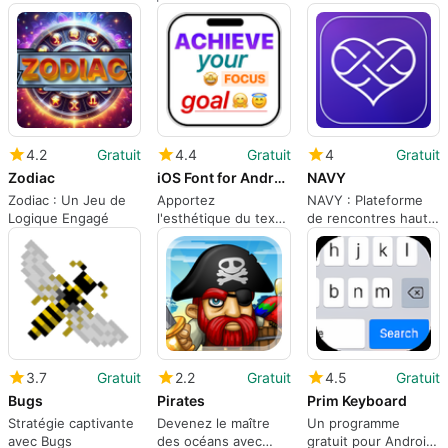
4.2
Gratuit
4.4
Gratuit
4
Gratuit
Zodiac
iOS Font for Android
NAVY
Zodiac : Un Jeu de
Apportez
NAVY : Plateforme
Logique Engagé
l'esthétique du texte
de rencontres haut
iOS à votre appareil
de gamme
Android
3.7
Gratuit
2.2
Gratuit
4.5
Gratuit
Bugs
Pirates
Prim Keyboard
Stratégie captivante
Devenez le maître
Un programme
avec Bugs
des océans avec
gratuit pour Android,