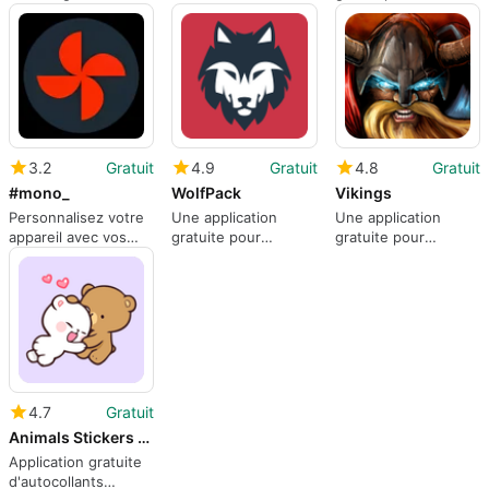
Pirates
proposé par
CouchPotato.
3.2
Gratuit
4.9
Gratuit
4.8
Gratuit
#mono_
WolfPack
Vikings
Personnalisez votre
Une application
Une application
appareil avec vos
gratuite pour
gratuite pour
propres polices
Android, par
Android, par
personnalisées.
WolfPack Systems
GlobalFun Games.
Inc.
4.7
Gratuit
Animals Stickers for Whatsapp
Application gratuite
d'autocollants