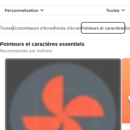
Personnalisation
Toutes
Toutes
Économiseurs d'écran
Fonds d'écran
Pointeurs et caractères
So
Pointeurs et caractères essentiels
Recommandés par Softonic