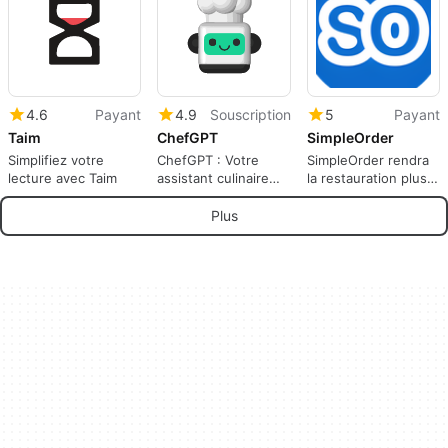
4.6
Payant
4.9
Souscription
5
Payant
Taim
ChefGPT
SimpleOrder
Simplifiez votre
ChefGPT : Votre
SimpleOrder rendra
lecture avec Taim
assistant culinaire
la restauration plus
intelligent
facile
Plus