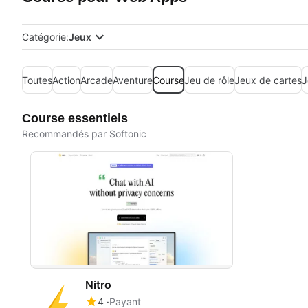
Catégorie:
Jeux
Toutes
Action
Arcade
Aventure
Course
Jeu de rôle
Jeux de cartes
J
Course essentiels
Recommandés par Softonic
Nitro
4
Payant