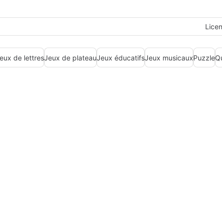
Lice
eux de lettres
Jeux de plateau
Jeux éducatifs
Jeux musicaux
Puzzle
Q