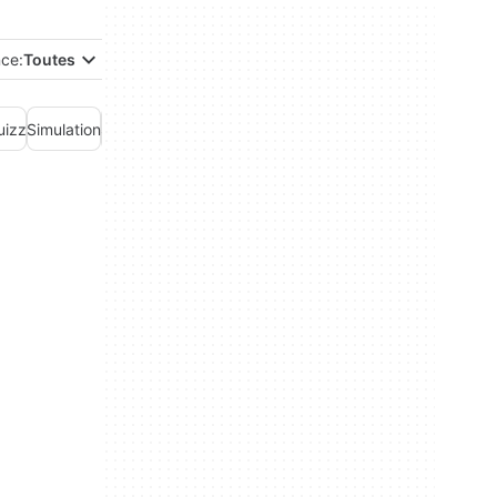
nce:
Toutes
uizz
Simulation
Sport
Stratégie
Utilitaires de jeux