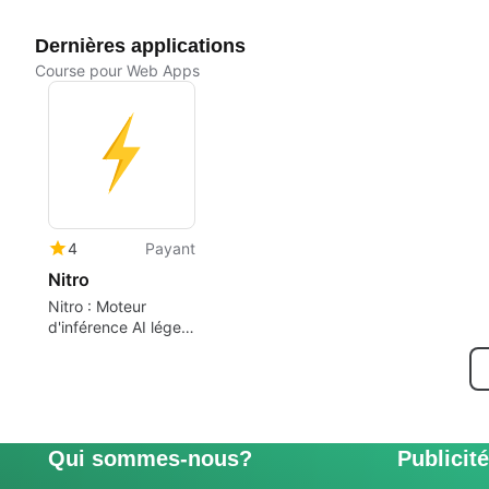
Dernières applications
Course pour Web Apps
4
Payant
Nitro
Nitro : Moteur
d'inférence AI léger
et rapide
Qui sommes-nous?
Publicité