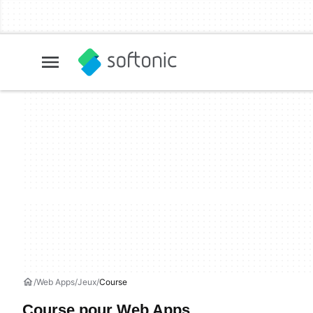
Web Apps
Jeux
Course
Course pour Web Apps