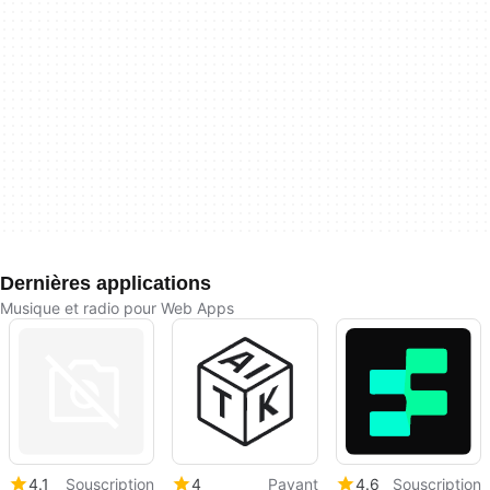
Dernières applications
Musique et radio pour Web Apps
4.1
Souscription
4
Payant
4.6
Souscription