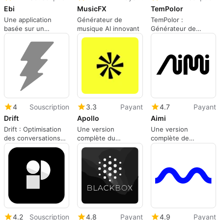
Ebi
MusicFX
TemPolor
Une application
Générateur de
TemPolor :
basée sur un
musique AI innovant
Générateur de
abonnement pour
musique AI pour
les applications Web,
créateurs
par ebi.
4
Souscription
3.3
Payant
4.7
Payant
Drift
Apollo
Aimi
Drift : Optimisation
Une version
Une version
des conversations
complète du
complète de
clients
programme pour les
l'application pour les
applications Web, par
applications Web, par
apollo.
aimi.
4.2
Souscription
4.8
Payant
4.9
Payant