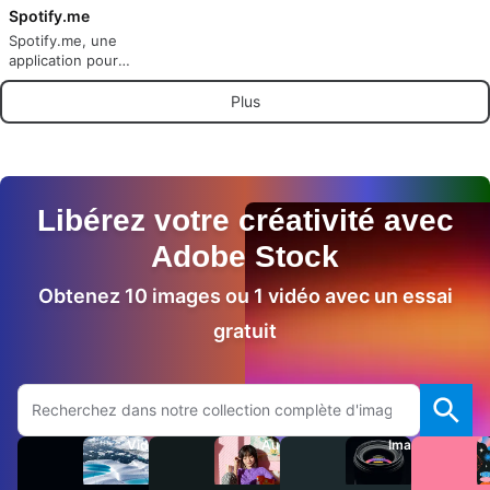
Spotify.me
Spotify.me, une
application pour
suivre vos activités
musicales
Plus
Libérez votre créativité avec
Adobe Stock
Obtenez 10 images ou 1 vidéo avec un essai
gratuit
Rechercher sur le site Adobe.com
Vidéos
Audio
Images