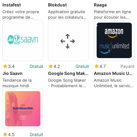
Instafest
Blokdust
Raaga
Créez votre propre
Application gratuite
Plateforme en ligne
programme de
pour les créateurs
pour écouter les
festival de musique
de musique
podcasts et les
stations de radio
indiennes
3.4
Gratuit
4.2
Gratuit
4.7
Payant
Jio Saavn
Google Song Maker
Amazon Music Unlimited
Tendance de la
Google Song Maker
Amazon Music
musique hindi
- Probablement le
Unlimited, le service
meilleur moyen
de musique en
d'accéder
streaming
gratuitement à
quelques minutes de
musique
4.5
Gratuit