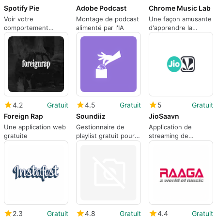
Spotify Pie
Adobe Podcast
Chrome Music Lab
Voir votre
Montage de podcast
Une façon amusante
comportement
alimenté par l'IA
d'apprendre la
d'écoute sur Spotify
musique
dans un graphique.
4.2
Gratuit
4.5
Gratuit
5
Gratuit
Foreign Rap
Soundiiz
JioSaavn
Une application web
Gestionnaire de
Application de
gratuite
playlist gratuit pour
streaming de
les sites de
musique indienne
streaming musical.
gratuite
2.3
Gratuit
4.8
Gratuit
4.4
Gratuit