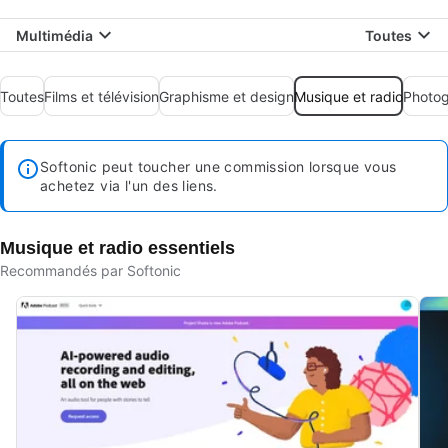
Multimédia
Toutes
Toutes
Films et télévision
Graphisme et design
Musique et radio
Photog
Softonic peut toucher une commission lorsque vous
achetez via l'un des liens.
Musique et radio essentiels
Recommandés par Softonic