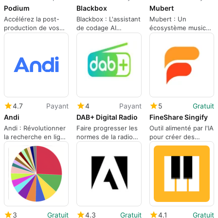
Podium
Blackbox
Mubert
Accélérez la post-
Blackbox : L'assistant
Mubert : Un
production de vos
de codage AI
écosystème musical
podcasts
efficace
AI innovant
4.7
Payant
4
Payant
5
Gratuit
Andi
DAB+ Digital Radio
FineShare Singify
Andi : Révolutionner
Faire progresser les
Outil alimenté par l'IA
la recherche en ligne
normes de la radio
pour créer des
avec l'IA
numérique.
couvertures
musicales.
3
Gratuit
4.3
Gratuit
4.1
Gratuit