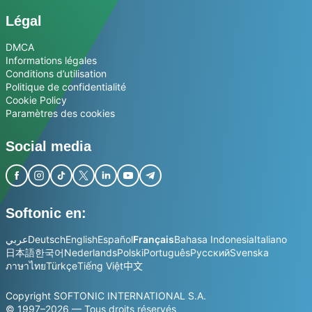
Légal
DMCA
Informations légales
Conditions d’utilisation
Politique de confidentialité
Cookie Policy
Paramètres des cookies
Social media
Softonic en:
عربي
Deutsch
English
Español
Français
Bahasa Indonesia
Italiano
日本語
한국어
Nederlands
Polski
Português
Русский
Svenska
ภาษาไทย
Türkçe
Tiếng Việt
中文
Copyright SOFTONIC INTERNATIONAL S.A.
© 1997–2026 — Tous droits réservés