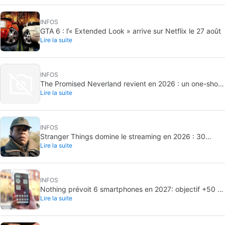
INFOS
GTA 6 : l’« Extended Look » arrive sur Netflix le 27 août
Lire la suite
INFOS
The Promised Neverland revient en 2026 : un one-shot
Lire la suite
inédit
INFOS
Stranger Things domine le streaming en 2026 : 30
Lire la suite
milliards de minutes vues
INFOS
Nothing prévoit 6 smartphones en 2027: objectif +50 %
Lire la suite
de livraisons