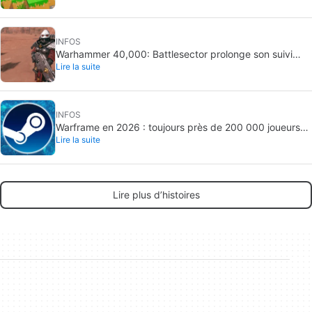
INFOS
Warhammer 40,000: Battlesector prolonge son suivi
Lire la suite
jusqu’en 2027 : un DLC narratif annoncé
INFOS
Warframe en 2026 : toujours près de 200 000 joueurs
Lire la suite
par jour
Lire plus d’histoires