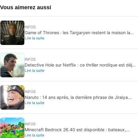
Vous aimerez aussi
INFOS
Game of Thrones : les Targaryen restent la maison la
Lire la suite
plus puissante de Westeros
INFOS
Detective Hole sur Netflix : ce thriller nordique est déjà
Lire la suite
numéro 1
INFOS
Naruto : 14 ans après, la dernière phrase de Jiraiya
Lire la suite
reste inoubliable
INFOS
Minecraft Bedrock 26.40 est disponible : bateaux,
Lire la suite
correctif Switch et biome expérimental