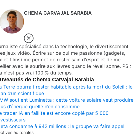
CHEMA CARVAJAL SARABIA
rnaliste spécialisé dans la technologie, le divertissement
les jeux vidéo. Écrire sur ce qui me passionne (gadgets,
x et films) me permet de rester sain d'esprit et de me
eiller avec le sourire aux lèvres quand le réveil sonne. PS :
a n'est pas vrai 100 % du temps.
uveautés de Chema Carvajal Sarabia
a Terre pourrait rester habitable après la mort du Soleil : le
lan d’un scientifique
MW soutient Luminetta : cette voiture solaire veut produire
lus d’énergie qu’elle n’en consomme
e trader IA en faillite est encore copié par 5 000
nvestisseurs
eta condamné à 942 millions : le groupe va faire appel
ectives éditoriales