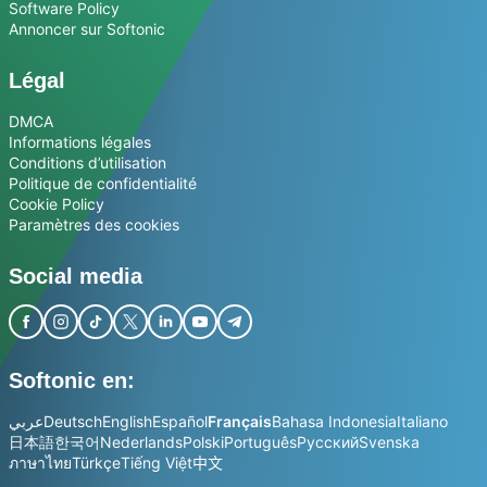
Software Policy
Annoncer sur Softonic
Légal
DMCA
Informations légales
Conditions d’utilisation
Politique de confidentialité
Cookie Policy
Paramètres des cookies
Social media
Softonic en:
عربي
Deutsch
English
Español
Français
Bahasa Indonesia
Italiano
日本語
한국어
Nederlands
Polski
Português
Русский
Svenska
ภาษาไทย
Türkçe
Tiếng Việt
中文