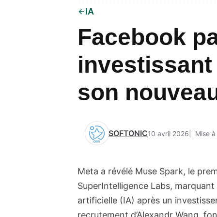
IA
Facebook par
investissant
son nouvea
SOFTONIC
10 avril 2026
Mise à 
Meta a révélé Muse Spark, le prem
SuperIntelligence Labs, marquant s
artificielle (IA) après un investiss
recrutement d’Alexandr Wang, fond