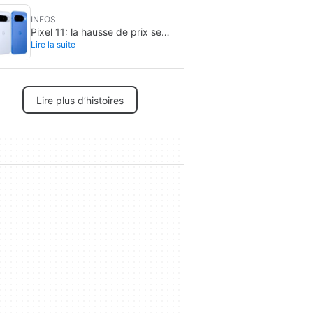
INFOS
Pixel 11: la hausse de prix se
Lire la suite
précise, le Pixel 10 pourrait être
le meilleur achat
Lire plus d’histoires