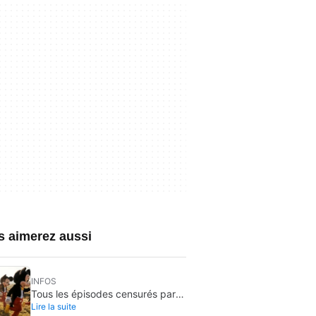
s aimerez aussi
INFOS
Tous les épisodes censurés par
Lire la suite
Disney Channel de ses séries les