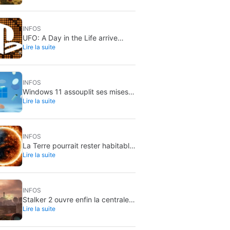
plus aimées… avec plus ou moins
de raison
INFOS
UFO: A Day in the Life arrive
Lire la suite
enfin sur PS5 et Nintendo Switch
2
INFOS
Windows 11 assouplit ses mises à
Lire la suite
jour : plus confortables, mais pas
sans risque
INFOS
La Terre pourrait rester habitable
Lire la suite
après la mort du Soleil : le plan
d’un scientifique
INFOS
Stalker 2 ouvre enfin la centrale
Lire la suite
de Chornobyl : Cost of Hope
arrive le 20 août