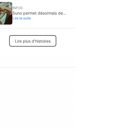
INFOS
Suno permet désormais de
Lire la suite
presser sa musique IA sur vinyle
Lire plus d’histoires