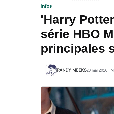
Infos
'Harry Potte
série HBO Ma
principales s
RANDY MEEKS
20 mai 2026
M