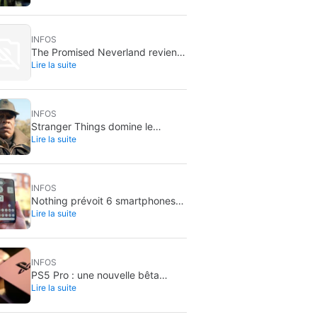
INFOS
The Promised Neverland revient
Lire la suite
en 2026 : un one-shot inédit
INFOS
Stranger Things domine le
Lire la suite
streaming en 2026 : 30 milliards
de minutes vues
INFOS
Nothing prévoit 6 smartphones
Lire la suite
en 2027: objectif +50 % de
livraisons
INFOS
PS5 Pro : une nouvelle bêta
Lire la suite
active par défaut un PSSR
amélioré