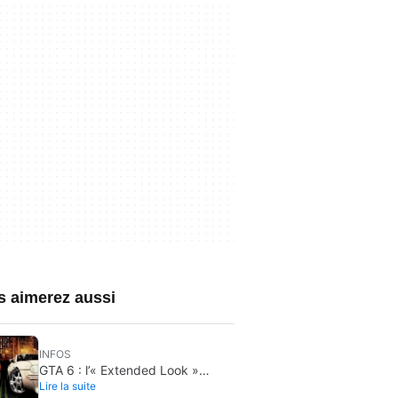
s aimerez aussi
INFOS
GTA 6 : l’« Extended Look »
Lire la suite
arrive sur Netflix le 27 août