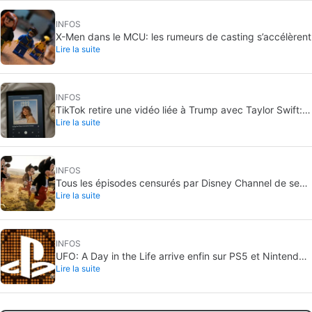
INFOS
X-Men dans le MCU: les rumeurs de casting s’accélèrent
Lire la suite
INFOS
TikTok retire une vidéo liée à Trump avec Taylor Swift:
Lire la suite
le son coupé pour copyright
INFOS
Tous les épisodes censurés par Disney Channel de ses
Lire la suite
séries les plus aimées… avec plus ou moins de raison
INFOS
UFO: A Day in the Life arrive enfin sur PS5 et Nintendo
Lire la suite
Switch 2