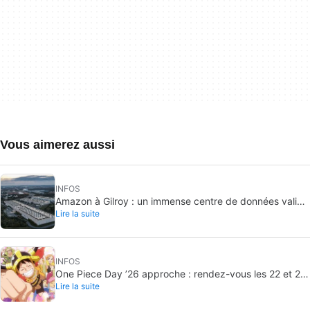
Vous aimerez aussi
INFOS
Amazon à Gilroy : un immense centre de données validé
Lire la suite
sans vote public
INFOS
One Piece Day ’26 approche : rendez-vous les 22 et 23
Lire la suite
août