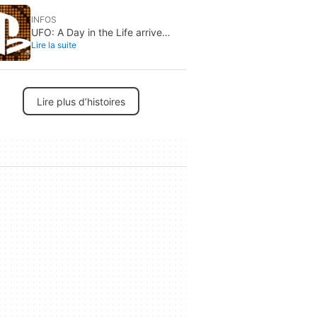
INFOS
UFO: A Day in the Life arrive
Lire la suite
enfin sur PS5 et Nintendo Switch
2
Lire plus d’histoires