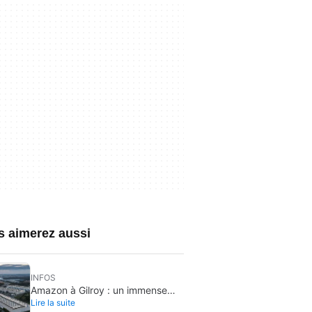
s aimerez aussi
INFOS
Amazon à Gilroy : un immense
Lire la suite
centre de données validé sans