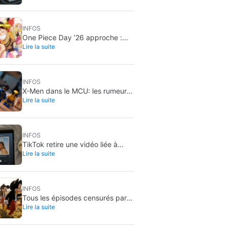
vote public
INFOS
One Piece Day ’26 approche :
Lire la suite
rendez-vous les 22 et 23 août
INFOS
X-Men dans le MCU: les rumeurs
Lire la suite
de casting s’accélèrent
INFOS
TikTok retire une vidéo liée à
Lire la suite
Trump avec Taylor Swift: le son
coupé pour copyright
INFOS
Tous les épisodes censurés par
Lire la suite
Disney Channel de ses séries les
plus aimées… avec plus ou moins
de raison