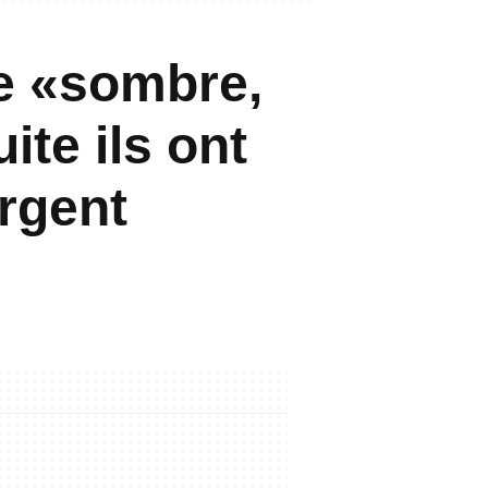
e «sombre,
ite ils ont
argent