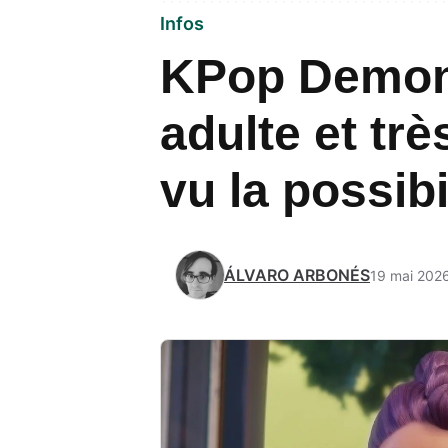
Infos
KPop Demon 
adulte et trè
vu la possibi
ÁLVARO ARBONÉS
19 mai 202