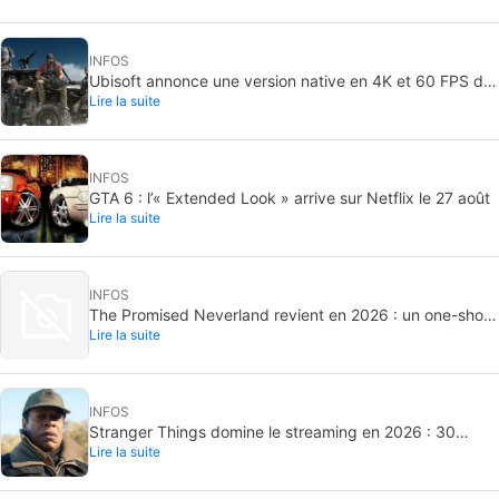
INFOS
Ubisoft annonce une version native en 4K et 60 FPS de
Lire la suite
Ghost Recon Wildlands avec un lancement imminent
INFOS
GTA 6 : l’« Extended Look » arrive sur Netflix le 27 août
Lire la suite
INFOS
The Promised Neverland revient en 2026 : un one-shot
Lire la suite
inédit
INFOS
Stranger Things domine le streaming en 2026 : 30
Lire la suite
milliards de minutes vues