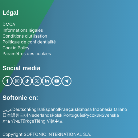
Légal
DMCA
Informations légales
Conditions d’utilisation
Politique de confidentialité
Cookie Policy
Paramètres des cookies
Social media
Softonic en:
عربي
Deutsch
English
Español
Français
Bahasa Indonesia
Italiano
日本語
한국어
Nederlands
Polski
Português
Русский
Svenska
ภาษาไทย
Türkçe
Tiếng Việt
中文
Copyright SOFTONIC INTERNATIONAL S.A.