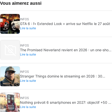
Vous aimerez aussi
INFOS
GTA 6 : l’« Extended Look » arrive sur Netflix le 27 août
Lire la suite
INFOS
The Promised Neverland revient en 2026 : un one-shot
Lire la suite
inédit
INFOS
Stranger Things domine le streaming en 2026 : 30
Lire la suite
milliards de minutes vues
INFOS
Nothing prévoit 6 smartphones en 2027: objectif +50 %
Lire la suite
de livraisons