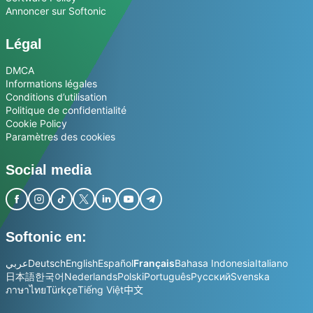
Annoncer sur Softonic
Légal
DMCA
Informations légales
Conditions d’utilisation
Politique de confidentialité
Cookie Policy
Paramètres des cookies
Social media
Softonic en:
عربي
Deutsch
English
Español
Français
Bahasa Indonesia
Italiano
日本語
한국어
Nederlands
Polski
Português
Русский
Svenska
ภาษาไทย
Türkçe
Tiếng Việt
中文