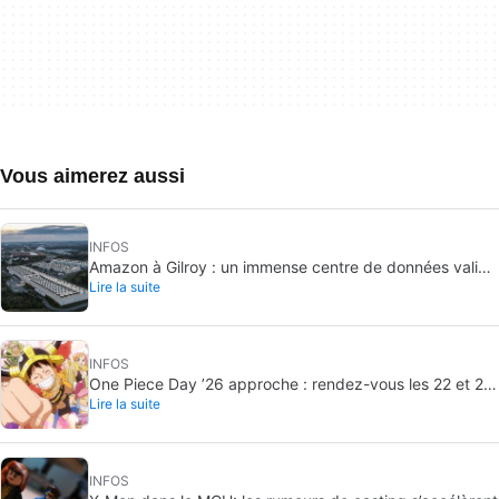
Vous aimerez aussi
INFOS
Amazon à Gilroy : un immense centre de données validé
Lire la suite
sans vote public
INFOS
One Piece Day ’26 approche : rendez-vous les 22 et 23
Lire la suite
août
INFOS