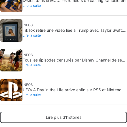
X-Men dans le MCU: les rumeurs de casting s’accélèrent
Lire la suite
INFOS
TikTok retire une vidéo liée à Trump avec Taylor Swift:
Lire la suite
le son coupé pour copyright
INFOS
Tous les épisodes censurés par Disney Channel de ses
Lire la suite
séries les plus aimées… avec plus ou moins de raison
INFOS
UFO: A Day in the Life arrive enfin sur PS5 et Nintendo
Lire la suite
Switch 2
Lire plus d’histoires