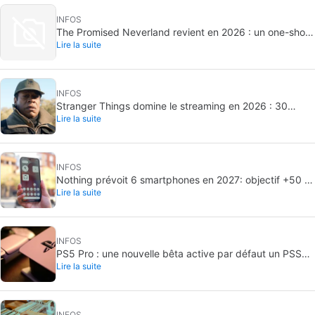
INFOS
The Promised Neverland revient en 2026 : un one-shot
Lire la suite
inédit
INFOS
Stranger Things domine le streaming en 2026 : 30
Lire la suite
milliards de minutes vues
INFOS
Nothing prévoit 6 smartphones en 2027: objectif +50 %
Lire la suite
de livraisons
INFOS
PS5 Pro : une nouvelle bêta active par défaut un PSSR
Lire la suite
amélioré
INFOS