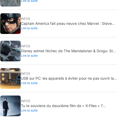
Lire la suite
Wonder Man
INFOS
Captain America fait peau neuve chez Marvel : Steve
Lire la suite
Rogers ne change pas de nom
INFOS
Disney admet l’échec de The Mandalorian & Grogu: Star
Lire la suite
Wars cale au box-office
INFOS
USB sur PC: les appareils à éviter pour ne pas ouvrir la
Lire la suite
porte à un malware
INFOS
Tu te souviens du deuxième film de « X-Files » ?
Lire la suite
Maintenant, 18 ans plus tard, son réalisateur lui a enfin
rendu justice.