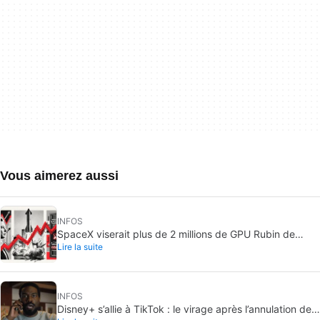
Vous aimerez aussi
INFOS
SpaceX viserait plus de 2 millions de GPU Rubin de
Lire la suite
Nvidia : une échelle inédite
INFOS
Disney+ s’allie à TikTok : le virage après l’annulation de