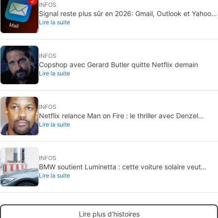
INFOS
Signal reste plus sûr en 2026: Gmail, Outlook et Yahoo
Lire la suite
Mail sans chiffrement de bout en bout par défaut
INFOS
Copshop avec Gerard Butler quitte Netflix demain
Lire la suite
INFOS
Netflix relance Man on Fire : le thriller avec Denzel
Lire la suite
Washington renaît
INFOS
BMW soutient Luminetta : cette voiture solaire veut
Lire la suite
produire plus d’énergie qu’elle n’en consomme
Lire plus d’histoires