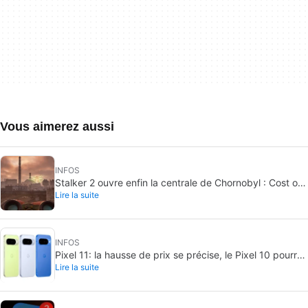
Vous aimerez aussi
INFOS
Stalker 2 ouvre enfin la centrale de Chornobyl : Cost of
Lire la suite
Hope arrive le 20 août
INFOS
Pixel 11: la hausse de prix se précise, le Pixel 10 pourrait
Lire la suite
être le meilleur achat