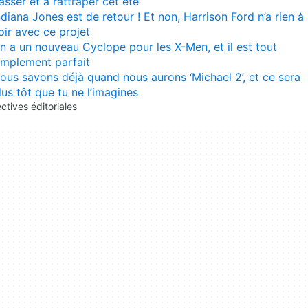
asser et à rattraper cet été
ndiana Jones est de retour ! Et non, Harrison Ford n’a rien à
oir avec ce projet
n a un nouveau Cyclope pour les X-Men, et il est tout
implement parfait
ous savons déjà quand nous aurons ‘Michael 2’, et ce sera
lus tôt que tu ne l’imagines
ectives éditoriales