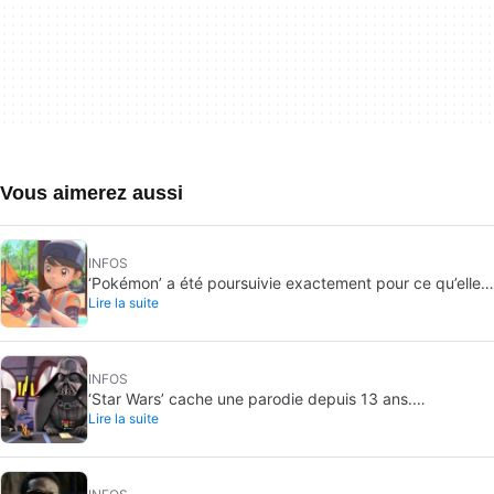
Vous aimerez aussi
INFOS
‘Pokémon’ a été poursuivie exactement pour ce qu’elle
Lire la suite
ne voudrait jamais : filmer des gens sans leur
consentement dans les toilettes
INFOS
‘Star Wars’ cache une parodie depuis 13 ans.
Lire la suite
Maintenant, il va enfin la révéler… mais seulement pour
quelques-uns