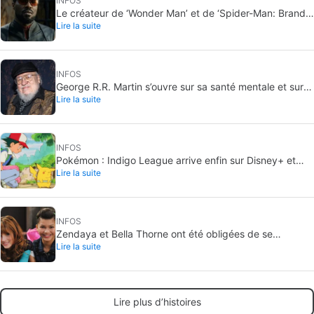
INFOS
Le créateur de ‘Wonder Man’ et de ‘Spider-Man: Brand
Lire la suite
New Day’ ne comprend pas pourquoi la série a été
annulée brutalement, en lui brisant le cœur
INFOS
George R.R. Martin s’ouvre sur sa santé mentale et sur la
Lire la suite
façon dont les manques de respect l’affectent du fait
qu’il ne publie pas Vents d’hiver
INFOS
Pokémon : Indigo League arrive enfin sur Disney+ et
Lire la suite
Hulu
INFOS
Zendaya et Bella Thorne ont été obligées de se
Lire la suite
confronter l’une à l’autre quand elles étaient actrices
enfants chez Disney. « La situation a mal tourné »
Lire plus d’histoires