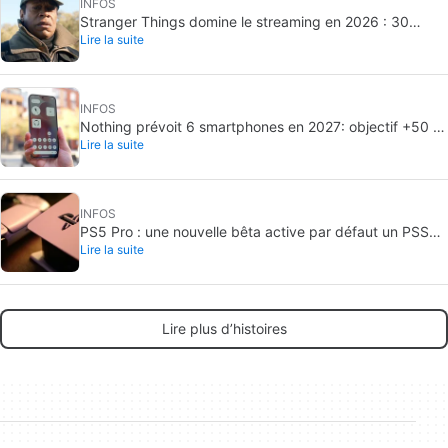
INFOS
Stranger Things domine le streaming en 2026 : 30
Lire la suite
milliards de minutes vues
INFOS
Nothing prévoit 6 smartphones en 2027: objectif +50 %
Lire la suite
de livraisons
INFOS
PS5 Pro : une nouvelle bêta active par défaut un PSSR
Lire la suite
amélioré
Lire plus d’histoires