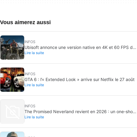
Vous aimerez aussi
INFOS
Ubisoft annonce une version native en 4K et 60 FPS de
Lire la suite
Ghost Recon Wildlands avec un lancement imminent
INFOS
GTA 6 : l’« Extended Look » arrive sur Netflix le 27 août
Lire la suite
INFOS
The Promised Neverland revient en 2026 : un one-shot
Lire la suite
inédit