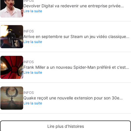
INFOS
Devolver Digital va redevenir une entreprise privée
Lire la suite
parce que créer de la valeur pour les investisseurs va
les tuer
INFOS
Arrive en septembre sur Steam un jeu vidéo classique
Lire la suite
que, jusqu’à présent, on ne pouvait acheter qu’en DVD
INFOS
Frank Miller a un nouveau Spider-Man préféré et c’est
Lire la suite
celui de Brand New Day
INFOS
Quake reçoit une nouvelle extension pour son 30e
Lire la suite
anniversaire
Lire plus d’histoires