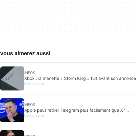
Vous aimerez aussi
INFOS
Xbox : la manette « Storm King » fuit avant son annonce
Lire la suite
INFOS
Apple peut retirer Telegram plus facilement que X :
Lire la suite
pourquoi l’app est plus exposée