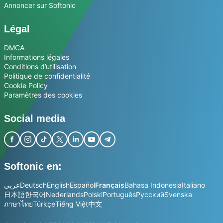
Annoncer sur Softonic
Légal
DMCA
Informations légales
Conditions d’utilisation
Politique de confidentialité
Cookie Policy
Paramètres des cookies
Social media
Softonic en:
عربي
Deutsch
English
Español
Français
Bahasa Indonesia
Italiano
日本語
한국어
Nederlands
Polski
Português
Русский
Svenska
ภาษาไทย
Türkçe
Tiếng Việt
中文