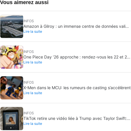
Vous aimerez aussi
INFOS
Amazon à Gilroy : un immense centre de données validé
Lire la suite
sans vote public
INFOS
One Piece Day ’26 approche : rendez-vous les 22 et 23
Lire la suite
août
INFOS
X-Men dans le MCU: les rumeurs de casting s’accélèrent
Lire la suite
INFOS
TikTok retire une vidéo liée à Trump avec Taylor Swift:
Lire la suite
le son coupé pour copyright