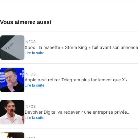
Vous aimerez aussi
INFOS
Xbox : la manette « Storm King » fuit avant son annonce
Lire la suite
INFOS
Apple peut retirer Telegram plus facilement que X :
Lire la suite
pourquoi l’app est plus exposée
INFOS
Devolver Digital va redevenir une entreprise privée
Lire la suite
parce que créer de la valeur pour les investisseurs va
les tuer