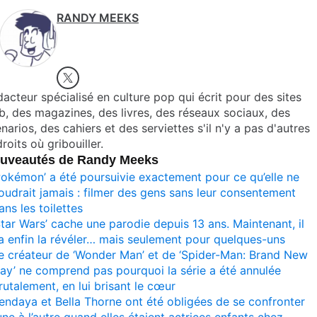
RANDY MEEKS
acteur spécialisé en culture pop qui écrit pour des sites
, des magazines, des livres, des réseaux sociaux, des
narios, des cahiers et des serviettes s'il n'y a pas d'autres
roits où gribouiller.
uveautés de Randy Meeks
Pokémon’ a été poursuivie exactement pour ce qu’elle ne
oudrait jamais : filmer des gens sans leur consentement
ans les toilettes
Star Wars’ cache une parodie depuis 13 ans. Maintenant, il
a enfin la révéler… mais seulement pour quelques-uns
e créateur de ‘Wonder Man’ et de ‘Spider-Man: Brand New
ay’ ne comprend pas pourquoi la série a été annulée
rutalement, en lui brisant le cœur
endaya et Bella Thorne ont été obligées de se confronter
’une à l’autre quand elles étaient actrices enfants chez