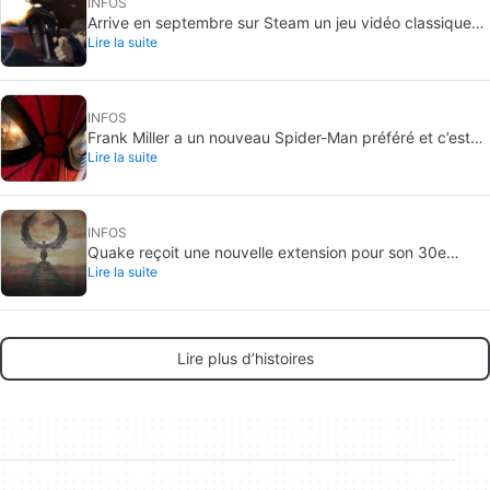
INFOS
Arrive en septembre sur Steam un jeu vidéo classique
Lire la suite
que, jusqu’à présent, on ne pouvait acheter qu’en DVD
INFOS
Frank Miller a un nouveau Spider-Man préféré et c’est
Lire la suite
celui de Brand New Day
INFOS
Quake reçoit une nouvelle extension pour son 30e
Lire la suite
anniversaire
Lire plus d’histoires