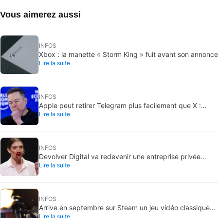
Vous aimerez aussi
INFOS
Xbox : la manette « Storm King » fuit avant son annonce
Lire la suite
INFOS
Apple peut retirer Telegram plus facilement que X :
Lire la suite
pourquoi l’app est plus exposée
INFOS
Devolver Digital va redevenir une entreprise privée
Lire la suite
parce que créer de la valeur pour les investisseurs va
les tuer
INFOS
Arrive en septembre sur Steam un jeu vidéo classique
Lire la suite
que, jusqu’à présent, on ne pouvait acheter qu’en DVD