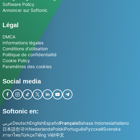
Software Policy
Annoncer sur Softonic
Légal
DMCA
Informations légales
Conditions d’utilisation
Politique de confidentialité
Cookie Policy
Paramètres des cookies
Social media
Softonic en:
عربي
Deutsch
English
Español
Français
Bahasa Indonesia
Italiano
日本語
한국어
Nederlands
Polski
Português
Русский
Svenska
ภาษาไทย
Türkçe
Tiếng Việt
中文