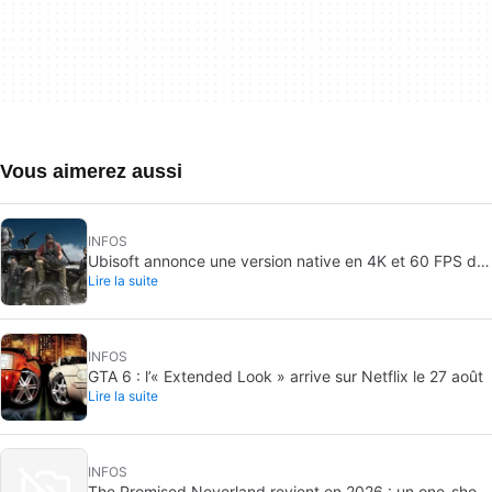
Vous aimerez aussi
INFOS
Ubisoft annonce une version native en 4K et 60 FPS de
Lire la suite
Ghost Recon Wildlands avec un lancement imminent
INFOS
GTA 6 : l’« Extended Look » arrive sur Netflix le 27 août
Lire la suite
INFOS
The Promised Neverland revient en 2026 : un one-shot