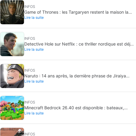
INFOS
Game of Thrones : les Targaryen restent la maison la
Lire la suite
plus puissante de Westeros
INFOS
Detective Hole sur Netflix : ce thriller nordique est déjà
Lire la suite
numéro 1
INFOS
Naruto : 14 ans après, la dernière phrase de Jiraiya
Lire la suite
reste inoubliable
INFOS
Minecraft Bedrock 26.40 est disponible : bateaux,
Lire la suite
correctif Switch et biome expérimental
INFOS