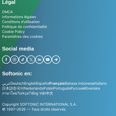
Légal
DMCA
Informations légales
Conditions d’utilisation
Politique de confidentialité
Cookie Policy
Paramètres des cookies
Social media
Softonic en:
عربي
Deutsch
English
Español
Français
Bahasa Indonesia
Italiano
日本語
한국어
Nederlands
Polski
Português
Русский
Svenska
ภาษาไทย
Türkçe
Tiếng Việt
中文
Copyright SOFTONIC INTERNATIONAL S.A.
© 1997–2026 — Tous droits réservés