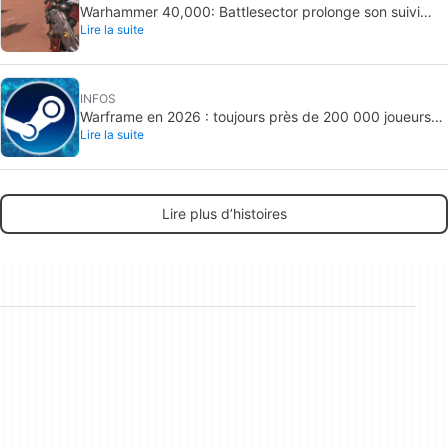
Warhammer 40,000: Battlesector prolonge son suivi
Lire la suite
jusqu’en 2027 : un DLC narratif annoncé
INFOS
Warframe en 2026 : toujours près de 200 000 joueurs
Lire la suite
par jour
Lire plus d’histoires