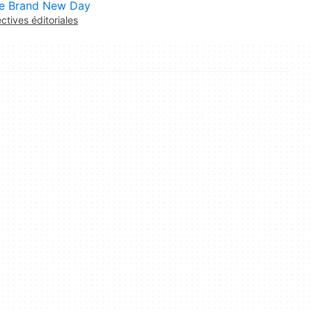
e Brand New Day
ectives éditoriales