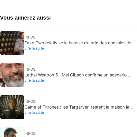
Vous aimerez aussi
INFOS
Take-Two relativise la hausse du prix des consoles: le
Lire la suite
PC représente déjà 40 à 50 % des ventes
INFOS
Lethal Weapon 5 : Mel Gibson confirme un scénario
Lire la suite
terminé, sans feu vert
INFOS
Game of Thrones : les Targaryen restent la maison la
Lire la suite
plus puissante de Westeros
INFOS