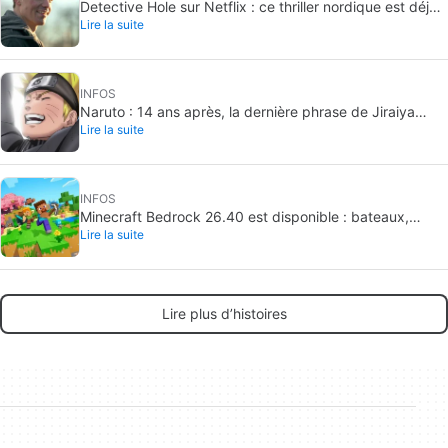
Detective Hole sur Netflix : ce thriller nordique est déjà
Lire la suite
numéro 1
INFOS
Naruto : 14 ans après, la dernière phrase de Jiraiya
Lire la suite
reste inoubliable
INFOS
Minecraft Bedrock 26.40 est disponible : bateaux,
Lire la suite
correctif Switch et biome expérimental
Lire plus d’histoires