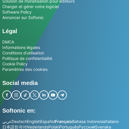
Solution de monétisation pour éditeurs
Charger et gérer votre logiciel
Software Policy
Annoncer sur Softonic
Légal
DMCA
Informations légales
Conditions d’utilisation
Politique de confidentialité
Cookie Policy
Paramètres des cookies
Social media
Softonic en:
عربي
Deutsch
English
Español
Français
Bahasa Indonesia
Italiano
日本語
한국어
Nederlands
Polski
Português
Русский
Svenska