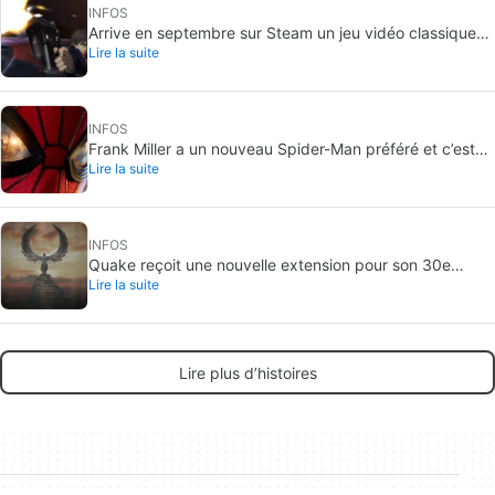
INFOS
Arrive en septembre sur Steam un jeu vidéo classique
Lire la suite
que, jusqu’à présent, on ne pouvait acheter qu’en DVD
INFOS
Frank Miller a un nouveau Spider-Man préféré et c’est
Lire la suite
celui de Brand New Day
INFOS
Quake reçoit une nouvelle extension pour son 30e
Lire la suite
anniversaire
Lire plus d’histoires