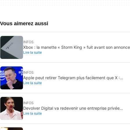
Vous aimerez aussi
INFOS
Xbox : la manette « Storm King » fuit avant son annonce
Lire la suite
INFOS
Apple peut retirer Telegram plus facilement que X :
Lire la suite
pourquoi l’app est plus exposée
INFOS
Devolver Digital va redevenir une entreprise privée
Lire la suite
parce que créer de la valeur pour les investisseurs va
les tuer