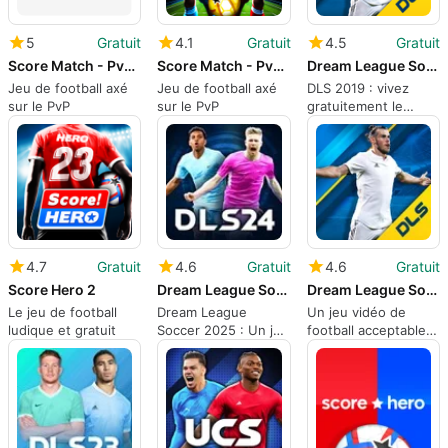
5
Gratuit
4.1
Gratuit
4.5
Gratuit
Score Match - PvP Soccer
Score Match - PvP Soccer
Dream League Soccer
Jeu de football axé
Jeu de football axé
DLS 2019 : vivez
sur le PvP
sur le PvP
gratuitement le
football sur mobile
4.7
Gratuit
4.6
Gratuit
4.6
Gratuit
Score Hero 2
Dream League Soccer 2024
Dream League Soccer 2019
Le jeu de football
Dream League
Un jeu vidéo de
ludique et gratuit
Soccer 2025 : Un jeu
football acceptable
de football captivant
avec de superbes
graphismes