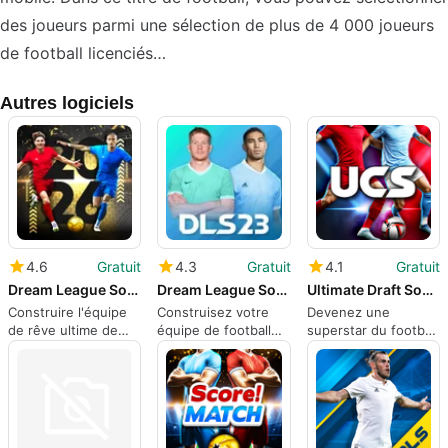
des joueurs parmi une sélection de plus de 4 000 joueurs
de football licenciés…
Autres logiciels
4.6
Gratuit
4.3
Gratuit
4.1
Gratuit
Dream League Soccer 2026
Dream League Soccer
Ultimate Draft Soccer
Construire l'équipe
Construisez votre
Devenez une
de rêve ultime de
équipe de football
superstar du football
football
ultime
dans ce jeu.