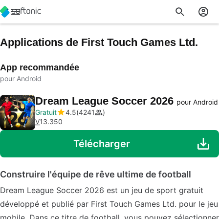
Applications de First Touch Games Ltd.
App recommandée
pour Android
Dream League Soccer 2026
pour Android
Gratuit
4.5
4241
V
13.350
Télécharger
Construire l'équipe de rêve ultime de football
Dream League Soccer 2026 est un jeu de sport gratuit
développé et publié par First Touch Games Ltd. pour le jeu
mobile. Dans ce titre de football, vous pouvez sélectionner