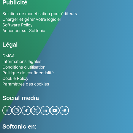
Publicité
Solution de monétisation pour éditeurs
Charger et gérer votre logiciel
Software Policy
Annoncer sur Softonic
Légal
DMCA
Informations légales
Conditions d’utilisation
Politique de confidentialité
Cookie Policy
Paramètres des cookies
Social media
Softonic en: