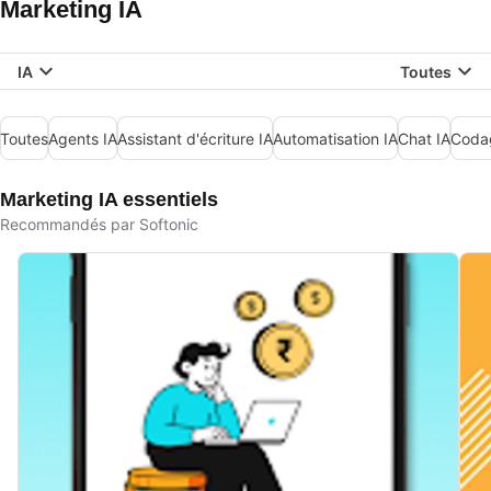
Marketing IA
IA
Toutes
Toutes
Agents IA
Assistant d'écriture IA
Automatisation IA
Chat IA
Coda
Marketing IA essentiels
Recommandés par Softonic