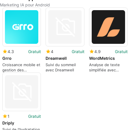
Marketing IA pour Android
4.3
Gratuit
4
Gratuit
4.9
Gratuit
Grro
Dreamwell
WordMetrics
Croissance mobile et
Suivi du sommeil
Analyse de texte
gestion des
avec Dreamwell
simplifiée avec
prospects pour les
WordMetrics
petites entreprises
sur Android
1
Gratuit
Driply
Suivi de l'hydratation