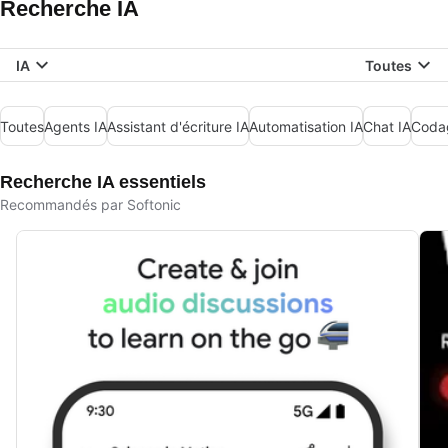
Recherche IA
IA
Toutes
Toutes
Agents IA
Assistant d'écriture IA
Automatisation IA
Chat IA
Coda
Recherche IA essentiels
Recommandés par Softonic