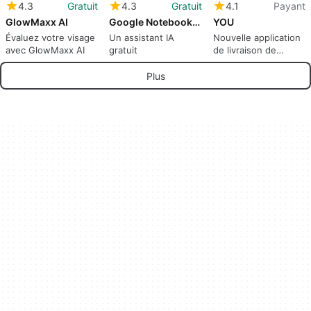
4.3
Gratuit
4.3
Gratuit
4.1
Payant
GlowMaxx AI
Google NotebookLM
YOU
Évaluez votre visage
Un assistant IA
Nouvelle application
avec GlowMaxx AI
gratuit
de livraison de
nourriture - VOUS
Plus