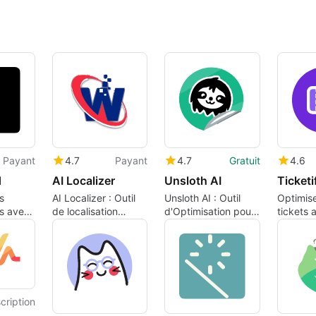
Payant
4.7
Payant
4.7
Gratuit
4.6
d
AI Localizer
Unsloth AI
Ticketi
s
AI Localizer : Outil
Unsloth AI : Outil
Optimis
ls avec
de localisation
d'Optimisation pour
tickets 
automatisée
LLMs
Ticketif
cription