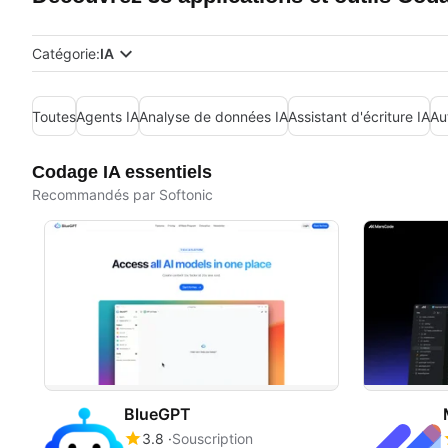
Catégorie:
IA
Toutes
Agents IA
Analyse de données IA
Assistant d'écriture IA
Au
Codage IA essentiels
Recommandés par Softonic
BlueGPT
3.8
Souscription