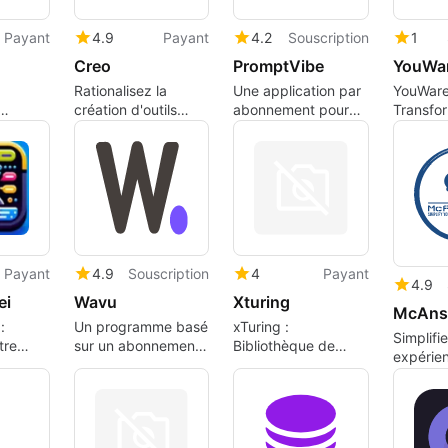
Payant
4.9
Payant
4.2
Souscription
1
Creo
PromptVibe
YouWa
Rationalisez la
Une application par
YouWare
création d'outils
abonnement pour
Transfo
pour les
internes avec Creo
les applications
idées e
 Web.
Web, par Kari
Takanen.
Payant
4.9
Souscription
4
Payant
4.9
ei
Wavu
Xturing
McAns
:
Un programme basé
xTuring :
Simplifi
tre
sur un abonnement
Bibliothèque de
expérie
on du
pour les applications
personnalisation AI
codage 
Web, par Tristan
McAnsw
Schlarman.