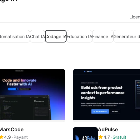
Lice
tomatisation IA
Chat IA
Codage IA
Éducation IA
Finance IA
Générateur d
MarsCode
AdPulse
4.9
Payant
4.7
Gratuit