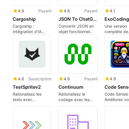
4.9
Payant
4.6
Payant
4.1
Cargoship
JSON To ChatGPT
ExoCoding
Cargoship :
Convertir JSON en
Une version
Intégration d'IA
objet fonctionnel
complète de
Simplifiée
pour ChatGPT
l'application 
applications
4.6
Souscription
4.9
Payant
4.9
TestSpritev2
Continuum
Code Sens
Rationalisez les
Rationalisez le
Code Sensei 
tests avec
codage avec les
Améliorez vo
TestSpritev2
fonctionnalités d'IA
compréhensi
de Continuum
code