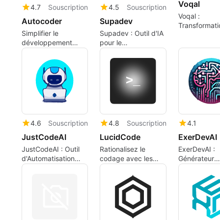
Voqal
4.7
Souscription
4.5
Souscription
Voqal :
Autocoder
Supadev
Transformati
Simplifier le
Supadev : Outil d'IA
vocale pour 
développement
pour le
Web avec
développement
Autocoder
rapide
4.6
Souscription
4.8
Souscription
4.1
JustCodeAI
LucidCode
ExerDevAI
JustCodeAI : Outil
Rationalisez le
ExerDevAI :
d'Automatisation
codage avec les
Générateur
des Commentaires
fonctionnalités d'IA
d'exercices 
de Code
de LucidCode
codage
personnalisé