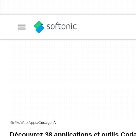
IA
Web Apps
Codage IA
Découvrez 38 applications et outils Cod