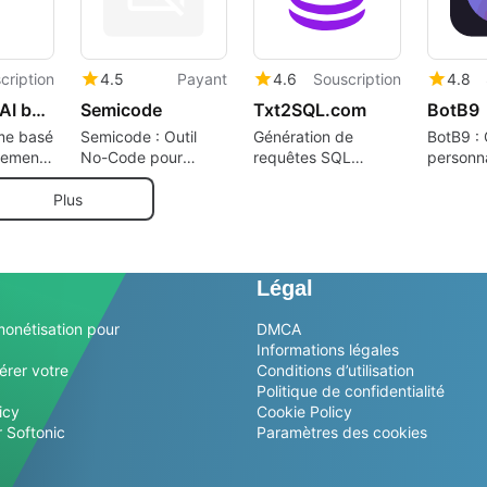
cription
4.5
Payant
4.6
Souscription
4.8
Document AI by Playmaker
Semicode
Txt2SQL.com
BotB9
me basé
Semicode : Outil
Génération de
BotB9 :
nement
No-Code pour
requêtes SQL
personna
ications
Applications Web
simplifiée avec
pour ent
Txt2SQL
Plus
Légal
monétisation pour
DMCA
Informations légales
érer votre
Conditions d’utilisation
Politique de confidentialité
icy
Cookie Policy
 Softonic
Paramètres des cookies