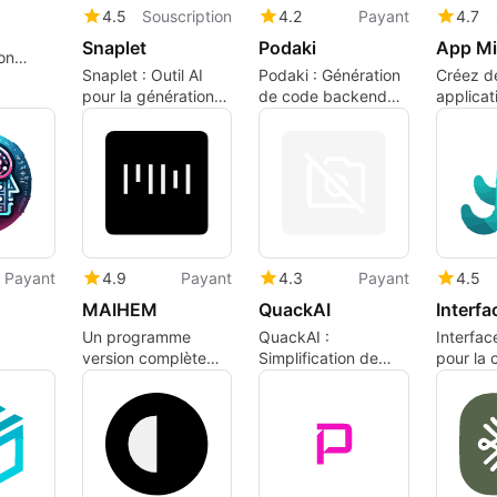
4.5
Souscription
4.2
Payant
4.7
Snaplet
Podaki
App Mi
on
Snaplet : Outil AI
Podaki : Génération
Créez d
IDEs
pour la génération
de code backend
applicat
de données
simplifiée
textuell
facilité
Payant
4.9
Payant
4.3
Payant
4.5
MAIHEM
QuackAI
Interfa
Un programme
QuackAI :
Interface
version complète
Simplification de
pour la 
de
pour les applications
l'onboarding pour
d'APIs
Web.
développeurs