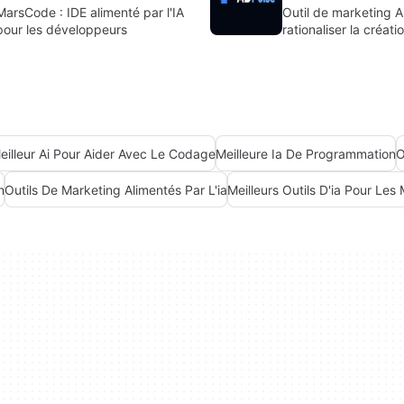
MarsCode : IDE alimenté par l'IA
Outil de marketing A
pour les développeurs
rationaliser la créati
publications en carr
conceptions publicit
eilleur Ai Pour Aider Avec Le Codage
Meilleure Ia De Programmation
O
n
Outils De Marketing Alimentés Par L'ia
Meilleurs Outils D'ia Pour Les