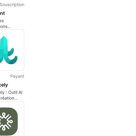
Souscription
nt
es
ions
es avec
Payant
cely
ly : Outil AI
création