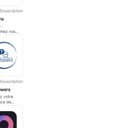
Souscription
re
 :
rmez vos
n code
Souscription
wers
ez votre
nce de
avec
ers