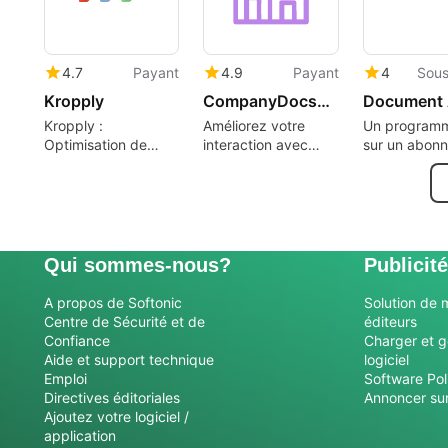
4.7
Payant
4.9
Payant
4
Sous
Kropply
CompanyDocsGPT
Kropply :
Améliorez votre
Un program
Optimisation de
interaction avec
sur un abon
Débogage avec IA
Confluence
pour les appl
Web.
Qui sommes-nous?
Publicité
A propos de Softonic
Solution de 
Centre de Sécurité et de
éditeurs
Confiance
Charger et g
Aide et support technique
logiciel
Emploi
Software Pol
Directives éditoriales
Annoncer sur
Ajoutez votre logiciel /
application