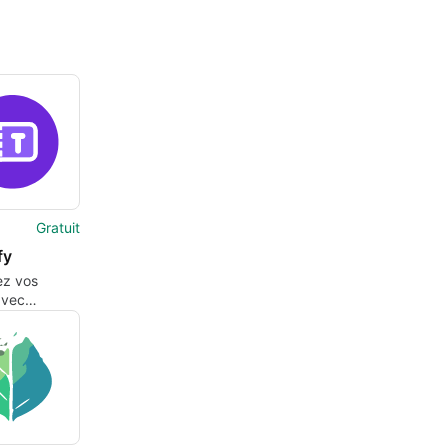
Gratuit
fy
ez vos
avec
y