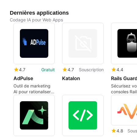
Dernières applications
Codage IA pour Web Apps
4.7
Gratuit
4.7
Souscription
4.4
AdPulse
Katalon
Rails Guar
Outil de marketing
Sécurisez vo
AI pour rationaliser
consoles Rai
la création de
Rails Guard
publications en
carrousel et de
conceptions
publicitaires
4.8
Sous