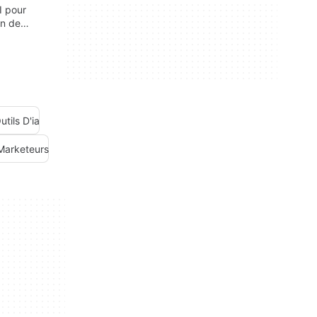
I pour
on de
ousel et de
aires
utils D'ia
 Marketeurs