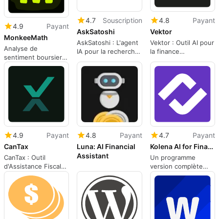
4.7
Souscription
4.8
Payant
4.9
Payant
AskSatoshi
Vektor
MonkeeMath
AskSatoshi : L'agent
Vektor : Outil AI pour
Analyse de
IA pour la recherche
la finance
sentiment boursier
crypto
décentralisée
avec MonkeeMath
4.9
Payant
4.8
Payant
4.7
Payant
CanTax
Luna: AI Financial
Kolena AI for Financial Services
Assistant
CanTax : Outil
Un programme
d'Assistance Fiscale
version complète
Intelligent
pour les applications
Web, par Skip
Everling.