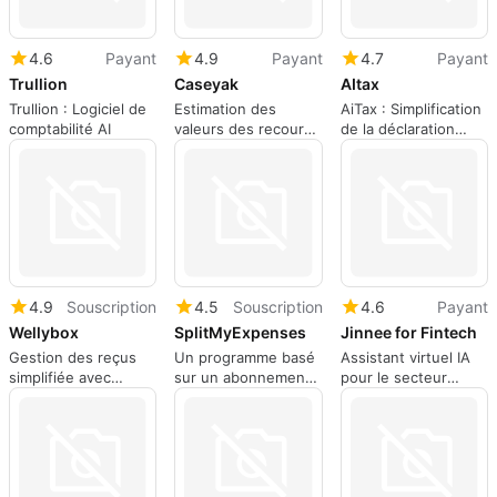
4.6
Payant
4.9
Payant
4.7
Payant
Trullion
Caseyak
AItax
Trullion : Logiciel de
Estimation des
AiTax : Simplification
comptabilité AI
valeurs des recours
de la déclaration
en dommages
fiscale
corporels
4.9
Souscription
4.5
Souscription
4.6
Payant
Wellybox
SplitMyExpenses
Jinnee for Fintech
Gestion des reçus
Un programme basé
Assistant virtuel IA
simplifiée avec
sur un abonnement
pour le secteur
Wellybox
pour les applications
fintech
Web, par
splitmyexpenses.