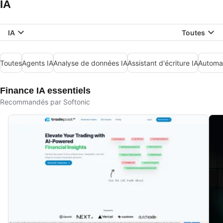
IA
IA
Toutes
Toutes
Agents IA
Analyse de données IA
Assistant d'écriture IA
Automat
Finance IA essentiels
Recommandés par Softonic