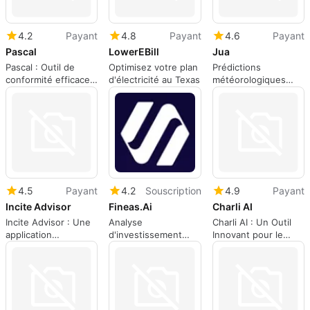
4.2
Payant
4.8
Payant
4.6
Payant
Pascal
LowerEBill
Jua
Pascal : Outil de
Optimisez votre plan
Prédictions
conformité efficace
d'électricité au Texas
météorologiques
pour entreprises
avancées avec Jua
4.5
Payant
4.2
Souscription
4.9
Payant
Incite Advisor
Fineas.Ai
Charli AI
Incite Advisor : Une
Analyse
Charli AI : Un Outil
application
d'investissement
Innovant pour le
d'investissement
avec Fineas.Ai
Secteur Financier
intelligente