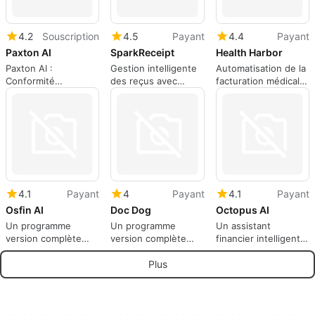
4.2
Souscription
4.5
Payant
4.4
Payant
Paxton AI
SparkReceipt
Health Harbor
Paxton AI :
Gestion intelligente
Automatisation de la
Conformité
des reçus avec
facturation médicale
réglementaire
SparkReceipt
simplifiée
simplifiée
4.1
Payant
4
Payant
4.1
Payant
Osfin AI
Doc Dog
Octopus AI
Un programme
Un programme
Un assistant
version complète
version complète
financier intelligent
pour les applications
pour les applications
pour les entreprises
Web, par osfin.
Web, par intelgic.
Plus