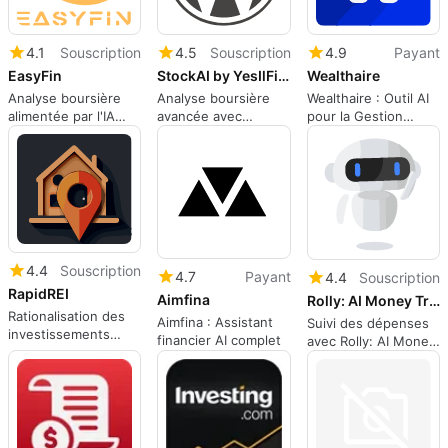
4.1
Souscription
4.5
Souscription
4.9
Payant
EasyFin
StockAI by YesIlFinance
Wealthaire
Analyse boursière
Analyse boursière
Wealthaire : Outil AI
alimentée par l'IA
avancée avec
pour la Gestion
avec EasyFin
StockAI
Financière
4.4
Souscription
4.7
Payant
4.4
Souscription
RapidREI
Aimfina
Rolly: AI Money Trackerv7.0.0
Rationalisation des
Aimfina : Assistant
Suivi des dépenses
investissements
financier AI complet
avec Rolly: AI Money
immobiliers avec l'IA
Tracker