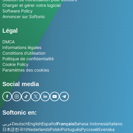
Charger et gérer votre logiciel
Software Policy
Annoncer sur Softonic
Légal
DMCA
Informations légales
Conditions d’utilisation
Politique de confidentialité
Cookie Policy
Paramètres des cookies
Social media
Softonic en:
عربي
Deutsch
English
Español
Français
Bahasa Indonesia
Italiano
日本語
한국어
Nederlands
Polski
Português
Русский
Svenska