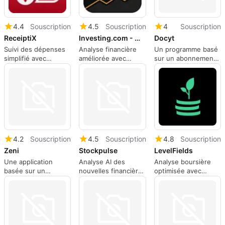
4.4
Souscription
4.5
Souscription
4
Souscription
ReceiptiX
Investing.com - WarrenAI
Docyt
Suivi des dépenses
Analyse financière
Un programme basé
simplifié avec
améliorée avec
sur un abonnement
ReceiptiX
WarrenAI
pour les applications
Web, par docyt.
4.2
Souscription
4.5
Souscription
4.8
Souscription
Zeni
Stockpulse
LevelFields
Une application
Analyse AI des
Analyse boursière
basée sur un
nouvelles financières
optimisée avec
abonnement pour
avec Stockpulse
LevelFields
les applications Web,
par zeni.