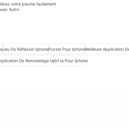
Gérez votre piscine facilement
avec Sutro
ne
Jeu De Réflexion Iphone
Puzzle Pour Iphone
Meilleure Application De
Application De Remodelage Ia
Art Ia Pour Iphone