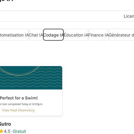
Lice
tomatisation IA
Chat IA
Codage IA
Éducation IA
Finance IA
Générateur d
Sutro
4.5
Gratuit