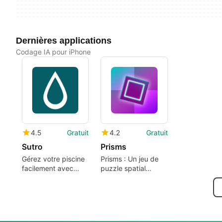
Dernières applications
Codage IA pour iPhone
4.5
Gratuit
4.2
Gratuit
Sutro
Prisms
Gérez votre piscine
Prisms : Un jeu de
facilement avec
puzzle spatial
Sutro
innovant