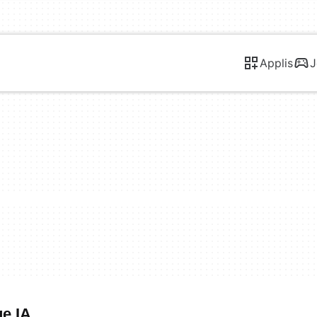
Applis
J
ge IA