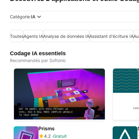
Catégorie:
IA
Toutes
Agents IA
Analyse de données IA
Assistant d'écriture IA
Au
Codage IA essentiels
Recommandés par Softonic
Prisms
4.2
Gratuit