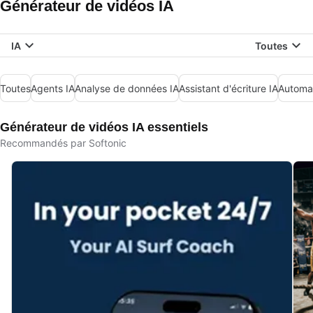
Générateur de vidéos IA
IA
Toutes
Toutes
Agents IA
Analyse de données IA
Assistant d'écriture IA
Automat
Générateur de vidéos IA essentiels
Recommandés par Softonic