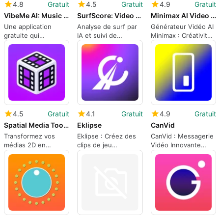
4.8
Gratuit
4.5
Gratuit
4.9
Gratuit
VibeMe AI: Music Video Maker
SurfScore: Video Coach
Minimax AI Video Generator
Une application
Analyse de surf par
Générateur Vidéo AI
gratuite qui
IA et suivi de
Minimax : Créativité
transforme des
performance
Illimitée
photos en
performances
4.5
Gratuit
4.1
Gratuit
4.9
Gratuit
Spatial Media Toolkit
Eklipse
CanVid
Transformez vos
Eklipse : Créez des
CanVid : Messagerie
médias 2D en
clips de jeu
Vidéo Innovante
expériences
instantanément
pour iPhone
spatiales