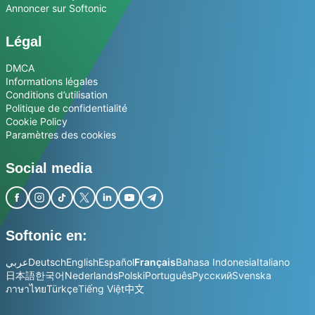
Annoncer sur Softonic
Légal
DMCA
Informations légales
Conditions d’utilisation
Politique de confidentialité
Cookie Policy
Paramètres des cookies
Social media
Softonic en:
عربي
Deutsch
English
Español
Français
Bahasa Indonesia
Italiano
日本語
한국어
Nederlands
Polski
Português
Русский
Svenska
ภาษาไทย
Türkçe
Tiếng Việt
中文