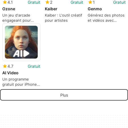
4.1
Gratuit
2
Gratuit
1
Gratuit
Ozone
Kaiber
Genmo
Un jeu d'arcade
Kaiber : L'outil créatif
Générez des photos
engageant pour
pour artistes
et vidéos avec
iPhone
Genmo
4.7
Gratuit
AI Video
Un programme
gratuit pour iPhone,
par Adir Kol.
Plus