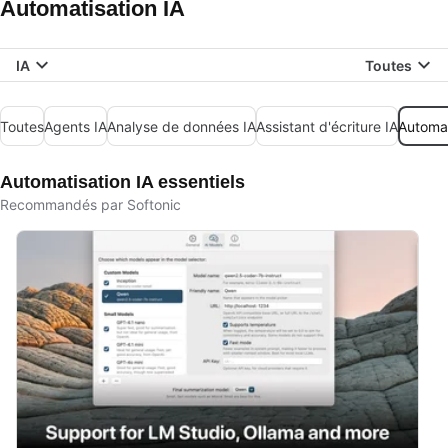
Automatisation IA
IA
Toutes
Toutes
Agents IA
Analyse de données IA
Assistant d'écriture IA
Automat
Automatisation IA essentiels
Recommandés par Softonic