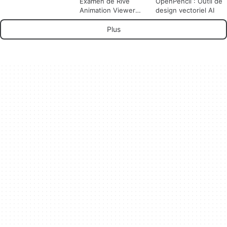
Examen de Rive
OpenPencil : Outil de
Animation Viewer
design vectoriel AI
Version 2.2.3
Plus