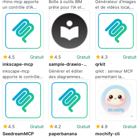
rhino-mcp apporte
Boîte à outils BIM
Générateur d'images
un contrôle d'IA
prête pour l'IA et
et de vidéos local,
conversationnelle
native du navigateur
d'abord en CLI pour
aux flux de travail
pour des flux de
les flux de travail des
Rhino 3D
travail de modèle
développeurs
basés sur le web
4.5
Gratuit
4.5
Gratuit
4.3
Gratuit
inkscape-mcp
sample-drawio-mcp
qrkit
inkscape-mcp
Générer et éditer
qrkit : serveur MCP
apporte le contrôle
des diagrammes
permettant la
d'Inkscape aux
Draw.io à partir du
génération de codes
agents IA via le
langage naturel
QR pilotée par l'IA
protocole MCP
localement
4.5
Gratuit
4.2
Gratuit
4.9
Gratuit
SeedreamMCP
paperbanana
mochify-cli