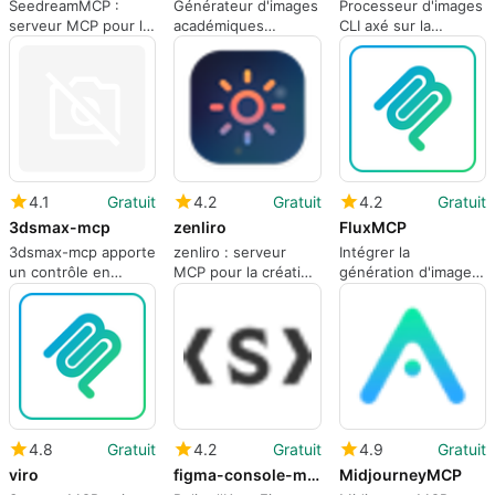
SeedreamMCP :
Générateur d'images
Processeur d'images
serveur MCP pour la
académiques
CLI axé sur la
génération et
innovant
confidentialité pour
l'édition d'images
les flux de travail des
dans le chat
développeurs et des
agents
4.1
Gratuit
4.2
Gratuit
4.2
Gratuit
3dsmax-mcp
zenliro
FluxMCP
3dsmax-mcp apporte
zenliro : serveur
Intégrer la
un contrôle en
MCP pour la création
génération d'images
langage naturel
d'images par IA
FLUX.1 directement
piloté par MCP à 3ds
assistée
dans les flux de
Max
travail de chat MCP
4.8
Gratuit
4.2
Gratuit
4.9
Gratuit
viro
figma-console-mcp
MidjourneyMCP