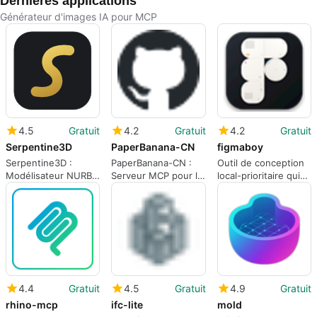
Dernières applications
Générateur d'images IA pour MCP
4.5
Gratuit
4.2
Gratuit
4.2
Gratuit
Serpentine3D
PaperBanana-CN
figmaboy
Serpentine3D :
PaperBanana-CN :
Outil de conception
Modélisateur NURBS
Serveur MCP pour la
local-prioritaire qui
open-source avec IA
génération et
permet à l'IA de
pour Linux
l'édition de figures
modifier les couches
académiques
d'interface utilisateur
natives
4.4
Gratuit
4.5
Gratuit
4.9
Gratuit
rhino-mcp
ifc-lite
mold