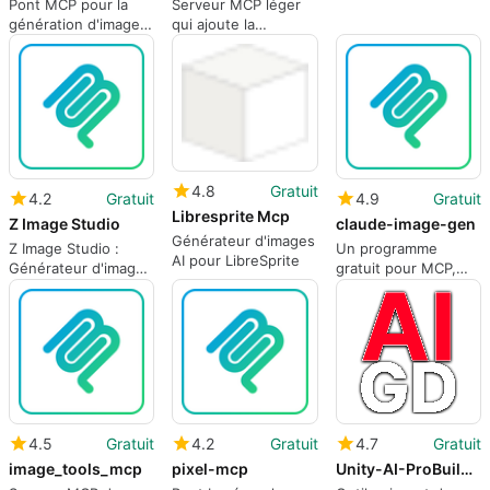
Pont MCP pour la
Serveur MCP léger
génération d'images
qui ajoute la
NanoBanana à
génération d'images
l'intérieur des
dans le chat
assistants AI
4.8
Gratuit
4.2
Gratuit
4.9
Gratuit
Libresprite Mcp
Z Image Studio
claude-image-gen
Générateur d'images
Z Image Studio :
Un programme
AI pour LibreSprite
Générateur d'images
gratuit pour MCP,
AI performant
par Guinacio.
4.5
Gratuit
4.2
Gratuit
4.7
Gratuit
image_tools_mcp
pixel-mcp
Unity-AI-ProBuilder