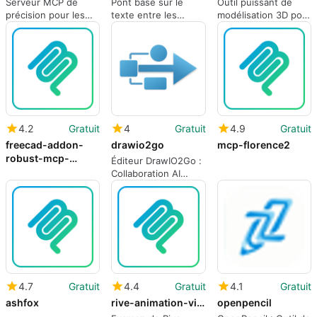
Serveur MCP de
Pont basé sur le
Outil puissant de
précision pour les
texte entre les
modélisation 3D pour
données d'image au
modèles d'IA et l'art
Unity
niveau des pixels et
pixel professionnel
OCR
4.2
Gratuit
4
Gratuit
4.9
Gratuit
freecad-addon-
drawio2go
mcp-florence2
robust-mcp-
Éditeur DrawIO2Go :
server
Collaboration AI
améliorée
4.7
Gratuit
4.4
Gratuit
4.1
Gratuit
ashfox
rive-animation-viewer
openpencil