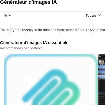
Générateur d'images IA
IA
Toutes
Toutes
Agents IA
Analyse de données IA
Assistant d'écriture IA
Automat
Générateur d'images IA essentiels
Recommandés par Softonic