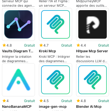
Serveur MCP qui
Relier l'IA et Figma :
MidjourneyMCP
connecte des agents
un serveur MCP
apporte des outils
conversationnels à
orienté développeur
d'image Midjourney
des backends de
dans les flux de
génération d'images
travail de chat MCP
4.8
Gratuit
4.7
Gratuit
4.4
Gratuit
Vaults Diagram Tools
Kroki Mcp
Hitpaw Mcp Server
Intégrer la création
Kroki MCP : Intégrer
Relier les
de diagrammes
des diagrammes
discussions LLM de
conversationnels
rendus directement
Bridge et les outils
dans les discussions
dans les flux de
d'image HitPaw avec
IA
travail de l'IA
le serveur MCP
4
Gratuit
4.5
Gratuit
4.8
Gratuit
NanoBananaMCP
image-gen-mcp
Blender Ai Mcp