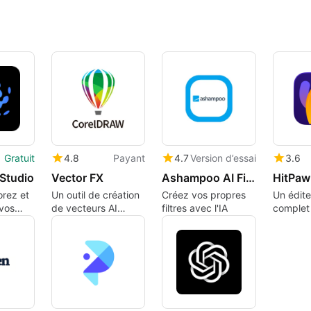
Gratuit
4.8
Payant
4.7
Version d’essai
3.6
Studio
Vector FX
Ashampoo AI Filter #1
HitPaw
orez et
Un outil de création
Créez vos propres
Un édite
vos
de vecteurs AI
filtres avec l'IA
complet
déos
flexible
par l'IA
te IA
apide,
e de
vée.