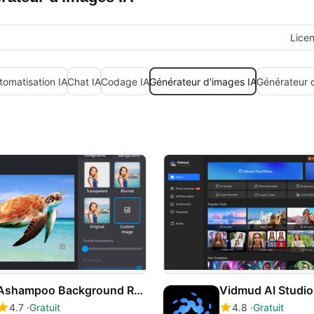
Lice
tomatisation IA
Chat IA
Codage IA
Générateur d'images IA
Générateur 
Ashampoo Background Remover 2
Vidmud AI Studio
4.7
Gratuit
4.8
Gratuit