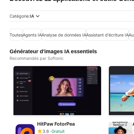
Catégorie:
IA
Toutes
Agents IA
Analyse de données IA
Assistant d'écriture IA
Au
Générateur d'images IA essentiels
Recommandés par Softonic
HitPaw FotorPea
3.6
Gratuit