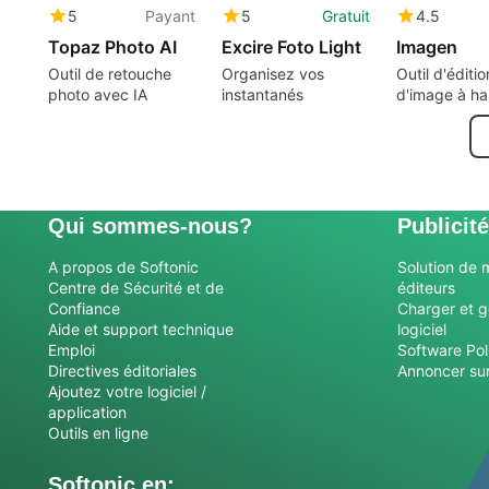
5
Payant
5
Gratuit
4.5
Topaz Photo AI
Excire Foto Light
Imagen
Outil de retouche
Organisez vos
Outil d'éditio
photo avec IA
instantanés
d'image à ha
volume
Qui sommes-nous?
Publicité
A propos de Softonic
Solution de 
Centre de Sécurité et de
éditeurs
Confiance
Charger et g
Aide et support technique
logiciel
Emploi
Software Pol
Directives éditoriales
Annoncer sur
Ajoutez votre logiciel /
application
Outils en ligne
Softonic en: