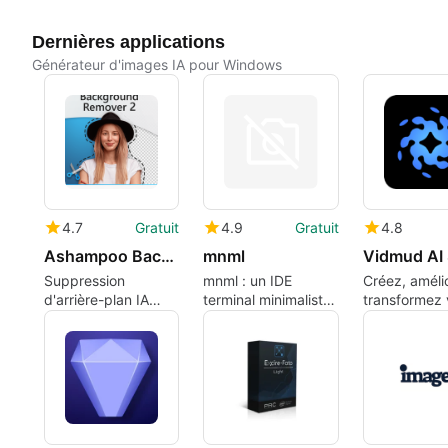
Dernières applications
Générateur d'images IA pour Windows
4.7
Gratuit
4.9
Gratuit
4.8
Ashampoo Background Remover 2
mnml
Vidmud AI 
Suppression
mnml : un IDE
Créez, améli
d'arrière-plan IA
terminal minimaliste
transformez 
rapide et simple
et haute
images et vi
performance pour
avec une sui
les développeurs
tout-en-un, r
axés sur le clavier
intuitive et
respectueus
votre vie pri