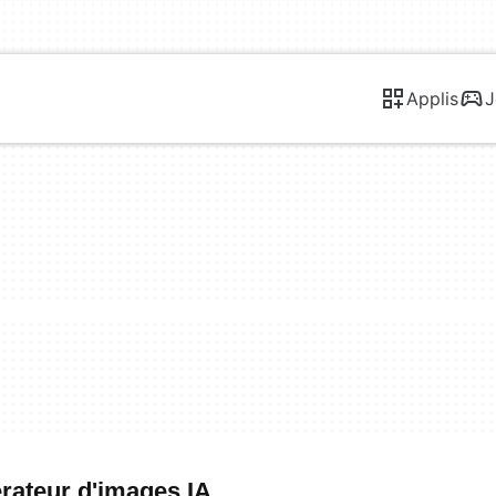
Applis
J
érateur d'images IA