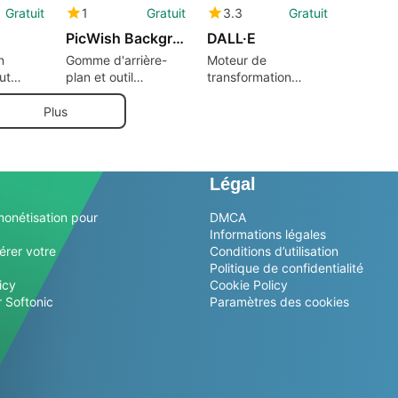
Gratuit
1
Gratuit
3.3
Gratuit
PicWish Background Eraser
DALL·E
n
Gomme d'arrière-
Moteur de
ut
plan et outil
transformation
d'édition de photos
texte-image piloté
alimenté par l'IA
par l'IA
Plus
Légal
monétisation pour
DMCA
Informations légales
érer votre
Conditions d’utilisation
Politique de confidentialité
icy
Cookie Policy
 Softonic
Paramètres des cookies