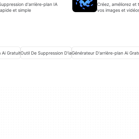
Suppression d'arrière-plan IA
Créez, améliorez et
rapide et simple
vos images et vidéo
suite IA tout-en-un, 
intuitive et respect
votre vie privée.
 Ai Gratuit
Outil De Suppression D'ia
Générateur D'arrière-plan Ai Grat