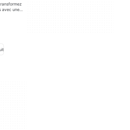
 transformez
s avec une
rapide,
ueuse de
uit