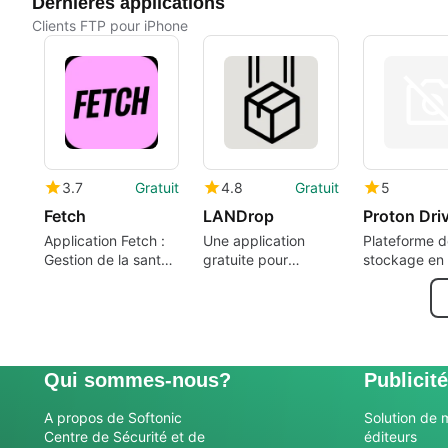
Dernières applications
Clients FTP pour iPhone
3.7
Gratuit
4.8
Gratuit
5
Fetch
LANDrop
Proton Dri
Application Fetch :
Une application
Plateforme d
Gestion de la santé
gratuite pour
stockage en 
des animaux
iPhone, par Yuan
sécurisée
Zhou.
Qui sommes-nous?
Publicité
A propos de Softonic
Solution de 
Centre de Sécurité et de
éditeurs