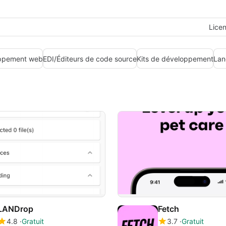
Lice
ppement web
EDI/Éditeurs de code source
Kits de développement
Lan
LANDrop
Fetch
4.8
Gratuit
3.7
Gratuit