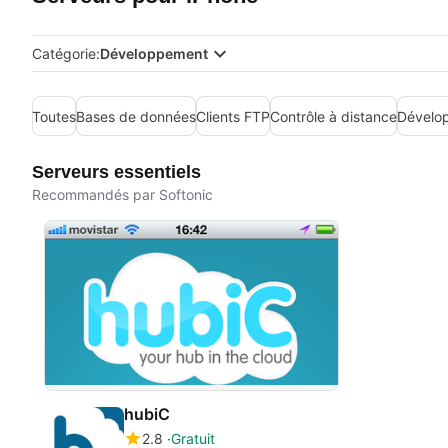
Catégorie:
Développement
Toutes
Bases de données
Clients FTP
Contrôle à distance
Dévelo
Serveurs essentiels
Recommandés par Softonic
hubiC
2.8
Gratuit