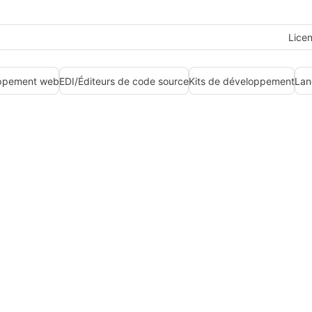
Lice
ppement web
EDI/Éditeurs de code source
Kits de développement
Lan