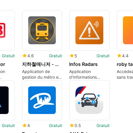
Gratuit
4.6
Gratuit
5
Gratuit
4.4
or
지하철매니저 - 실시간도착정보
Infos Radars
roby ta
ion
Application de
Application
Accédez
gestion du métro en
d'Informations
sans tra
atuite
temps réel
Routières en
travers 
Belgique
Gratuit
4
Gratuit
0.5
Gratuit