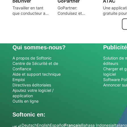
beDriver
GoPartner
ATAC
Travailler en tant
GoPartner:
Une applicat
que conducteur au
Conduisez et
gratuite pour
Vietnam
gagnez avec Gojek
iPhone, par
Advanced Tr
Athletic Club
Qui sommes-nous?
Publicité
A propos de Softonic
Solution de 
Centre de Sécurité et de
éditeurs
Confiance
Charger et g
Aide et support technique
logiciel
Emploi
Software Pol
Directives éditoriales
Annoncer sur
Ajoutez votre logiciel /
application
Outils en ligne
Softonic en:
عربي
Deutsch
English
Español
Français
Bahasa Indonesia
Italiano