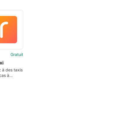
Gratuit
xi
 à des taxis
cas à
le Maroc.