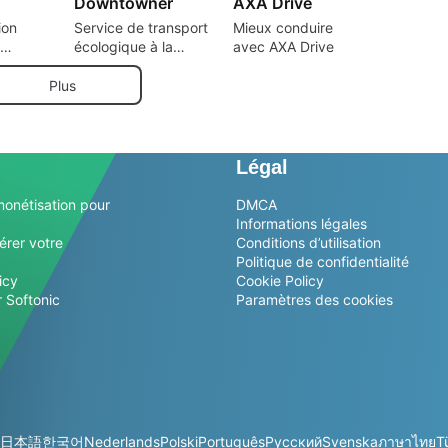
Downtowner
AXA Drive
ion
Service de transport
Mieux conduire
écologique à la
avec AXA Drive
demande
aining
Plus
.
Légal
monétisation pour
DMCA
Informations légales
érer votre
Conditions d’utilisation
Politique de confidentialité
icy
Cookie Policy
 Softonic
Paramètres des cookies
日本語
한국어
Nederlands
Polski
Português
Русский
Svenska
ภาษาไทย
T