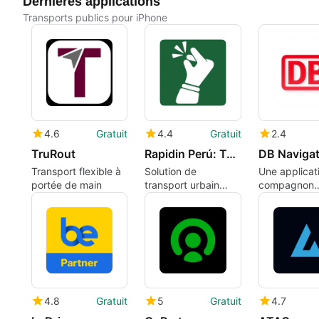
Dernières applications
Transports publics pour iPhone
4.6
Gratuit
4.4
Gratuit
2.4
TruRout
Rapidin Perú: Taxi y Delivery
DB Navigat
Transport flexible à
Solution de
Une applicat
portée de main
transport urbain
compagnon
complète
ferroviaire gr
et complète
4.8
Gratuit
5
Gratuit
4.7