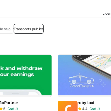
Lice
de séjour
Transports publics
GoPartner
roby taxi
5
Gratuit
4.4
Gratuit