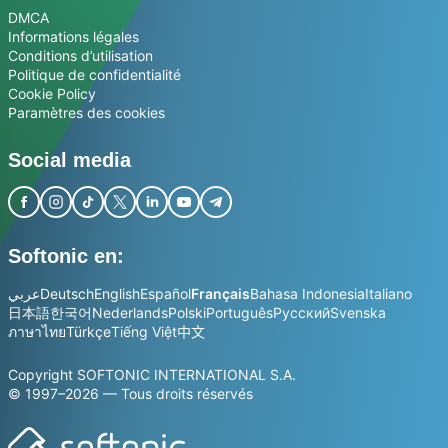
DMCA
Informations légales
Conditions d’utilisation
Politique de confidentialité
Cookie Policy
Paramètres des cookies
Social media
Softonic en:
عربي
Deutsch
English
Español
Français
Bahasa Indonesia
Italiano
日本語
한국어
Nederlands
Polski
Português
Русский
Svenska
ภาษาไทย
Türkçe
Tiếng Việt
中文
Copyright SOFTONIC INTERNATIONAL S.A.
© 1997–2026 — Tous droits réservés