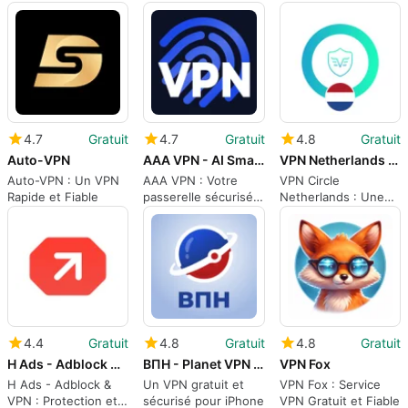
pour iPhone
Performance en
Sécurisé
Ligne
4.7
Gratuit
4.7
Gratuit
4.8
Gratuit
Auto-VPN
AAA VPN - AI Smart Proxy
VPN Netherlands Circle
Auto-VPN : Un VPN
AAA VPN : Votre
VPN Circle
Rapide et Fiable
passerelle sécurisée
Netherlands : Une
vers Internet
connexion sécurisée
4.4
Gratuit
4.8
Gratuit
4.8
Gratuit
H Ads - Adblock VPN
ВПН - Planet VPN Proxy
VPN Fox
H Ads - Adblock &
Un VPN gratuit et
VPN Fox : Service
VPN : Protection et
sécurisé pour iPhone
VPN Gratuit et Fiable