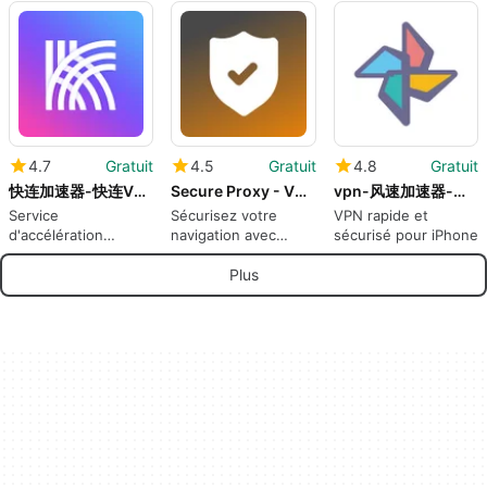
facilité d'utilisation
4.7
Gratuit
4.5
Gratuit
4.8
Gratuit
快连加速器-快连VPN网络加速
Secure Proxy - VPN AdBlock
vpn-风速加速器-畅游全球网络
Service
Sécurisez votre
VPN rapide et
d'accélération
navigation avec
sécurisé pour iPhone
réseau efficace
Secure Proxy
Plus