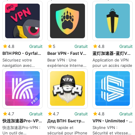
Ligne
4.8
Gratuit
5
Gratuit
4.8
Gratuit
ВПН PRO - Gyrfalcon VPN PRO
Bear VPN - Fast VPN Proxy
蓝灯加速器-蓝灯VPN
Sécurisez votre
Bear VPN : Une
Application de VPN
navigation avec
expérience Internet
pour un accès rapide
Gyrfalcon VPN PRO
révolutionnaire
4.7
Gratuit
4.7
Gratuit
4.8
Gratuit
快连加速器Pro-VPN海外加速器
Дед ВПН: Быстрый Proxy VPN
VPN - Unlimited - Skyline VPN
快连加速器Pro-VPN :
VPN rapide et
Skyline VPN :
Un outil de
sécurisé pour iPhone
Sécurité et vitesse