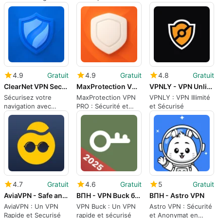
et efficace
sécurisée
Rapide
4.9
Gratuit
4.9
Gratuit
4.8
Gratuit
ClearNet VPN Secure
MaxProtection VPN PRO
VPNLY - VPN Unlimited Proxy
Sécurisez votre
MaxProtection VPN
VPNLY : VPN Illimité
navigation avec
PRO : Sécurité et
et Sécurisé
ClearNet VPN
Confidentialité
Secure
4.7
Gratuit
4.6
Gratuit
5
Gratuit
AviaVPN - Safe and Fast VPN
ВПН - VPN Buck быстрый 2025
ВПН - Astro VPN
AviaVPN : Un VPN
VPN Buck : Un VPN
Astro VPN : Sécurité
Rapide et Securisé
rapide et sécurisé
et Anonymat en