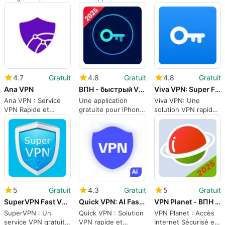
votre téléphone
performante
Sécurisée
avec Cake Web
Browser
4.7
Gratuit
4.8
Gratuit
4.8
Gratuit
Ana VPN
ВПН - быстрый VPN 360 No Limit
Viva VPN: Super Fast VPN Proxy
Ana VPN : Service
Une application
Viva VPN: Une
VPN Rapide et
gratuite pour iPhone,
solution VPN rapide
Sécurisé
par Da Bomb LLC.
et gratuite
5
Gratuit
4.3
Gratuit
5
Gratuit
SuperVPN Fast VPN Client
Quick VPN: AI Fast VPN Proxy
VPN Planet - ВПН Планета
SuperVPN : Un
Quick VPN : Solution
VPN Planet : Accès
service VPN gratuit
VPN rapide et
Internet Sécurisé et