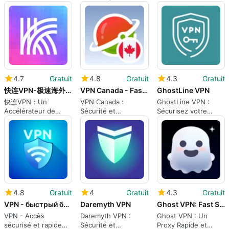
connexion rapide
au rendez-vous
4.7
Gratuit
4.8
Gratuit
4.3
Gratuit
快连VPN-极速海外加速器 无限流量
VPN Canada - Fast Private
GhostLine VPN
快连VPN：Un
VPN Canada :
GhostLine VPN :
Accélérateur de
Sécurité et
Sécurisez votre
Réseau Rapide
anonymat en ligne
navigation en ligne
4.8
Gratuit
4
Gratuit
4.3
Gratuit
VPN - быстрый безопасный ВПН
Daremyth VPN
Ghost VPN: Fast Safe Proxy
VPN - Accès
Daremyth VPN :
Ghost VPN : Un
sécurisé et rapide
Sécurité et
Proxy Rapide et