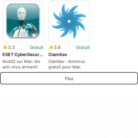
Checker
pour Mac
essentielle
3.3
Gratuit
3.6
Gratuit
ESET CyberSecurity
ClamXav
Nod32 sur Mac: les
ClamXav : Antivirus
anti-virus arrivent!
gratuit pour Mac
Plus