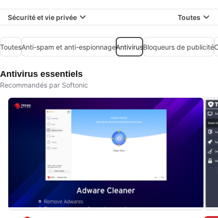
Sécurité et vie privée
Toutes
Toutes
Anti-spam et anti-espionnage
Antivirus
Bloqueurs de publicité
C
Antivirus essentiels
Recommandés par Softonic