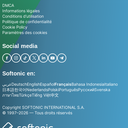
DMCA
Informations légales
Conditions d’utilisation
Politique de confidentialité
Cookie Policy
Paramètres des cookies
Social media
Softonic en:
عربي
Deutsch
English
Español
Français
Bahasa Indonesia
Italiano
日本語
한국어
Nederlands
Polski
Português
Русский
Svenska
ภาษาไทย
Türkçe
Tiếng Việt
中文
Copyright SOFTONIC INTERNATIONAL S.A.
© 1997–2026 — Tous droits réservés