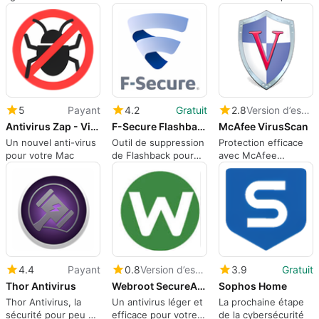
5
Payant
4.2
Gratuit
2.8
Version d’essai
Antivirus Zap - Virus & Adware
F-Secure Flashback Removal Tool
McAfee VirusScan
Un nouvel anti-virus
Outil de suppression
Protection efficace
pour votre Mac
de Flashback pour
avec McAfee
Mac
VirusScan pour Mac
4.4
Payant
0.8
Version d’essai
3.9
Gratuit
Thor Antivirus
Webroot SecureAnywhere AntiVirus
Sophos Home
Thor Antivirus, la
Un antivirus léger et
La prochaine étape
sécurité pour peu de
efficace pour votre
de la cybersécurité