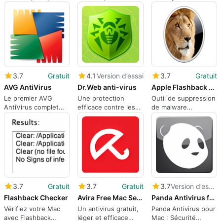
frais
Mac
3.7
Gratuit
4.1
Version d’essai
3.7
Gratuit
AVG AntiVirus
Dr.Web anti-virus
Apple Flashback Malware Removal Tool
Le premier AVG
Une protection
Outil de suppression
AntiVirus complet
efficace contre les
de malware
pour Mac
virus et logiciels
Flashback pour Mac
malveillants sous
Mac OS X
3.7
Gratuit
3.7
Gratuit
3.7
Version d’essai
Flashback Checker
Avira Free Mac Security
Panda Antivirus for Mac
Vérifiez votre Mac
Un antivirus gratuit,
Panda Antivirus pour
avec Flashback
léger et efficace
Mac : Sécurité