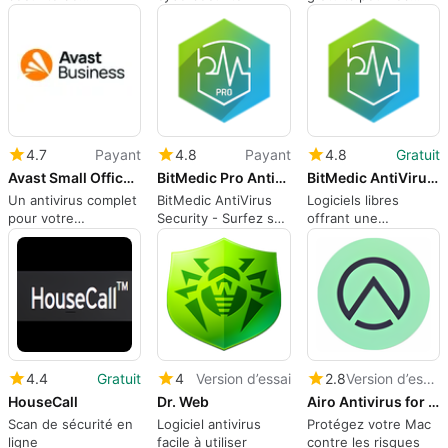
référence
utilisateurs de Mac
4.7
Payant
4.8
Payant
4.8
Gratuit
Avast Small Office Protection
BitMedic Pro Antivirus
BitMedic AntiVirus Lite
Un antivirus complet
BitMedic AntiVirus
Logiciels libres
pour votre
Security - Surfez sur
offrant une
entreprise
le web en toute
protection contre les
sécurité !
virus, les logiciels
malveillants et les
logiciels publicitaires
4.4
Gratuit
4
Version d’essai
2.8
Version d’essai
HouseCall
Dr. Web
Airo Antivirus for Mac
Scan de sécurité en
Logiciel antivirus
Protégez votre Mac
ligne
facile à utiliser
contre les risques