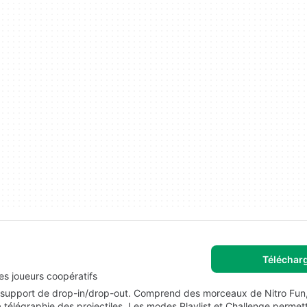
Téléchar
es joueurs coopératifs
ec support de drop-in/drop-out. Comprend des morceaux de Nitro Fun,
la télégraphie des projectiles. Les modes Playlist et Challenge permet