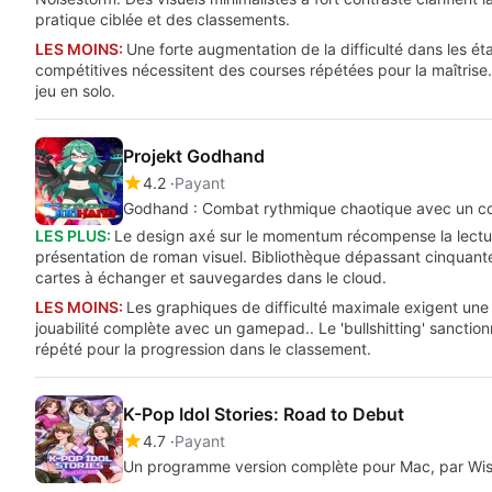
pratique ciblée et des classements.
LES MOINS:
Une forte augmentation de la difficulté dans les é
compétitives nécessitent des courses répétées pour la maîtrise.
jeu en solo.
Projekt Godhand
4.2
Payant
Godhand : Combat rythmique chaotique avec un co
LES PLUS:
Le design axé sur le momentum récompense la lecture
présentation de roman visuel. Bibliothèque dépassant cinquante 
cartes à échanger et sauvegardes dans le cloud.
LES MOINS:
Les graphiques de difficulté maximale exigent une e
jouabilité complète avec un gamepad.. Le 'bullshitting' sanctionné
répété pour la progression dans le classement.
K-Pop Idol Stories: Road to Debut
4.7
Payant
Un programme version complète pour Mac, par Wis