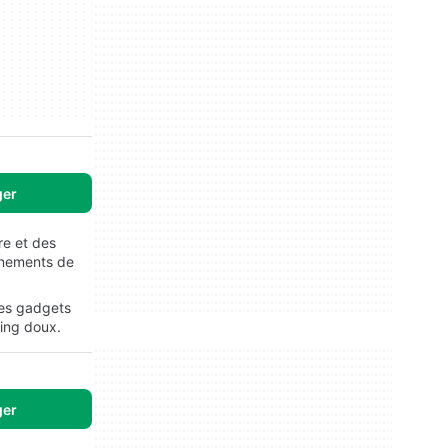
ger
re et des
énements de
Les gadgets
ing doux.
ger