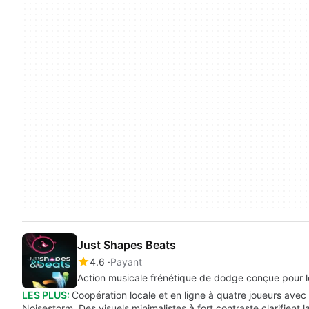
Just Shapes Beats
4.6
Payant
Action musicale frénétique de dodge conçue pour l
LES PLUS:
Coopération locale et en ligne à quatre joueurs av
Noisestorm. Des visuels minimalistes à fort contraste clarifient 