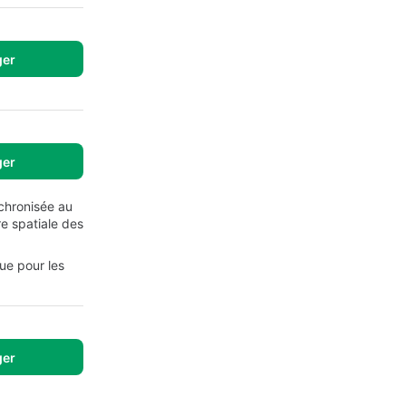
ger
ger
nchronisée au
re spatiale des
que pour les
ger