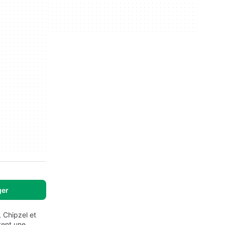
ger
 Chipzel et
tent une