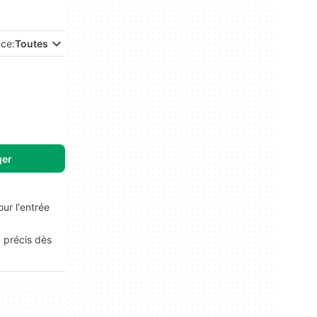
nce:
Toutes
ger
ur l'entrée
g précis dès