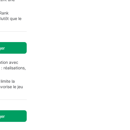
-Rank
lutôt que le
ger
ation avec
 réalisations,
imite la
vorise le jeu
ger