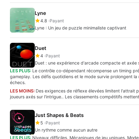
Lyne
4.8
Payant
Lyne : Un jeu de puzzle minimaliste captivant
Duet
4
Payant
Duet : une expérience d'arcade compacte et axée su
LES PLUS:
Le contrôle co-dépendant récompense un timing préci
gameplay. Les défis quotidiens et le mode survie prolongent la 
échecs.
LES MOINS:
Des exigences de réflexe élevées limitent l'attrait 
joueurs axés sur l'intrigue.. Les classements compétitifs mettent
Just Shapes & Beats
5
Payant
Un rythme comme aucun autre
LES PLUS:
Niveaux difficiles. Mécaniques de jeu uniques. Mode 