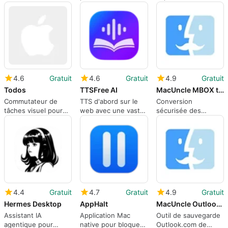
touches de raccourci
Personnalisation Mac
avec Isolator
globales pour Mac
4.6
Gratuit
4.6
Gratuit
4.9
Gratuit
Todos
TTSFree AI
MacUncle MBOX to Yahoo Converter
Commutateur de
TTS d'abord sur le
Conversion
tâches visuel pour
web avec une vaste
sécurisée des
Mac avec touche de
bibliothèque de voix
fichiers MBOX vers
raccourci
Yahoo
personnalisable
4.4
Gratuit
4.7
Gratuit
4.9
Gratuit
Hermes Desktop
AppHalt
MacUncle Outlook.com Backup Tool
Assistant IA
Application Mac
Outil de sauvegarde
agentique pour
native pour bloquer
Outlook.com de