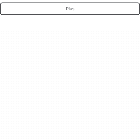
facilement sur Mac
SidekickBar
utilisateurs de Mac
Plus