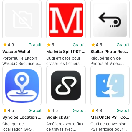
sur Mac
simplifié
MacUncle.
4.9
Gratuit
5
Gratuit
4.5
Gratuit
Wasabi Wallet
Mailvita Split PST for Mac Tool
Stellar Photo Recovery for Mac-Standard
Portefeuille Bitcoin
Outil efficace pour
Récupération de
Wasabi : Sécurisé et
diviser les fichiers
Photos et Vidéos
Axé sur la Vie Privée
PST sur Mac
Simplifiée
4.5
Gratuit
4.5
Gratuit
4.9
Gratuit
Syncios Location Changer
SidekickBar
MacUncle PST Converter
Changer de
Améliorez votre flux
Outil de conversion
localisation GPS
de travail avec
PST efficace pour les