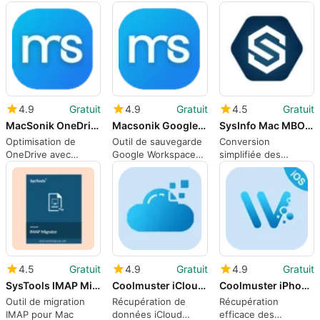
intelligent pour Mac
sur TV facilement
macOS
4.9
Gratuit
4.9
Gratuit
4.5
Gratuit
MacSonik OneDrive Duplicate Remover
Macsonik Google Workspace Backup Tool
SysInfo Mac MBOX Converter
Optimisation de
Outil de sauvegarde
Conversion
OneDrive avec
Google Workspace
simplifiée des
MacSonik Duplicate
pour Mac
fichiers MBOX sur
Remover
Mac
4.5
Gratuit
4.9
Gratuit
4.9
Gratuit
SysTools IMAP Migrator for Mac
Coolmuster iCloud Backup Recovery
Coolmuster iPhone WhatsApp Recovery
Outil de migration
Récupération de
Récupération
IMAP pour Mac
données iCloud
efficace des