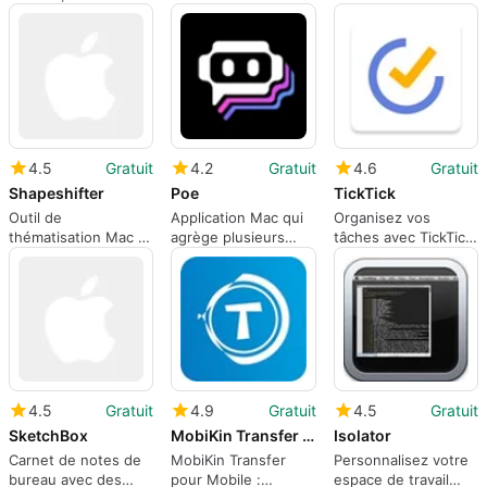
4.5
Gratuit
4.2
Gratuit
4.6
Gratuit
Shapeshifter
Poe
TickTick
Outil de
Application Mac qui
Organisez vos
thématisation Mac à
agrège plusieurs
tâches avec TickTick
l'échelle du système
assistants IA dans
sur Mac
pour les anciens
une seule interface
bureaux
4.5
Gratuit
4.9
Gratuit
4.5
Gratuit
SketchBox
MobiKin Transfer for Mobile Mac Version
Isolator
Carnet de notes de
MobiKin Transfer
Personnalisez votre
bureau avec des
pour Mobile :
espace de travail