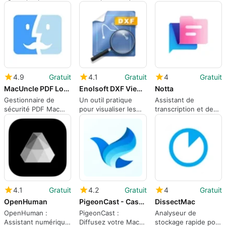
macOS avec
les distractions avec
MacUncle
exécution de modèle
une application
local
stricte
4.9
Gratuit
4.1
Gratuit
4
Gratuit
MacUncle PDF Lock Unlock
Enolsoft DXF Viewer for Mac
Notta
Gestionnaire de
Un outil pratique
Assistant de
sécurité PDF Mac
pour visualiser les
transcription et de
avec modes
dessins CAD
réunion AI pour
verrouiller et
ordinateurs de
déverrouiller
bureau Mac
4.1
Gratuit
4.2
Gratuit
4
Gratuit
OpenHuman
PigeonCast - Cast Mac to TV
DissectMac
OpenHuman :
PigeonCast :
Analyseur de
Assistant numérique
Diffusez votre Mac
stockage rapide pour