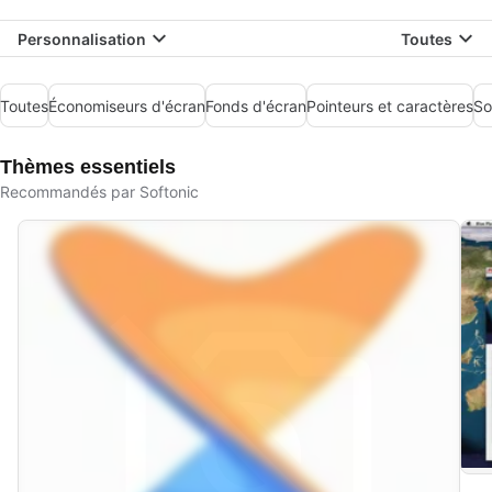
Personnalisation
Toutes
Toutes
Économiseurs d'écran
Fonds d'écran
Pointeurs et caractères
So
Thèmes essentiels
Recommandés par Softonic