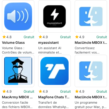
simplifiée
données WhatsApp
sur Mac
4.8
Gratuit
4.9
Gratuit
4.9
Gratuit
Volume Glass
myassistant
MacUncle MBOX to Gmail Converter
Volume Glass :
Un assistant AI
Convertissez
Contrôles de volume
minimaliste et
facilement vos
élégants pour Mac
efficace
fichiers MBOX vers
Gmail
4.9
Gratuit
4.9
Gratuit
4.9
Gratuit
MacArmy MBOX Converter for Mac
MagFone Chats Transfer
MacUncle MBOX to PDF Converter
Conversion facile
Transfert de
Un programme
des fichiers MBOX
données WhatsApp
gratuit pour Mac, par