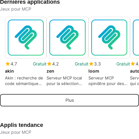
Dernières applications
Jeux pour MCP
4.7
Gratuit
4.2
Gratuit
3.3
Gratuit
4
akin
zen
loom
aut
Akin : recherche de
Serveur MCP local
Serveur MCP
Serv
code sémantique
pour la sélection
opiniâtre pour des
qui 
local pour les
déterministe de
contributions GitHub
un a
assistants IA et les
l'interpréteur Python
contrôlées par l'IA
à de
Plus
développeurs
dans les flux de
travail d'IA
Applis tendance
Jeux pour MCP