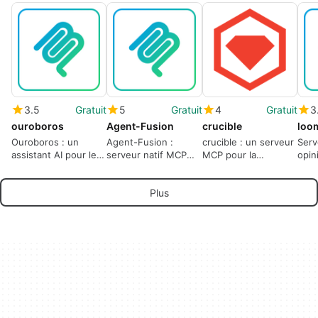
3.5
Gratuit
5
Gratuit
4
Gratuit
3
ouroboros
Agent-Fusion
crucible
loo
Ouroboros : un
Agent-Fusion :
crucible : un serveur
Ser
assistant AI pour le
serveur natif MCP
MCP pour la
opin
codage
pour la localisation
localisation de
cont
de texte
logiciels pilotée par
cont
Plus
contextuelle
l'IA