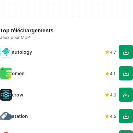
Top téléchargements
Jeux pour MCP
autology
4.7
omen
4.1
crow
4.9
station
4.5