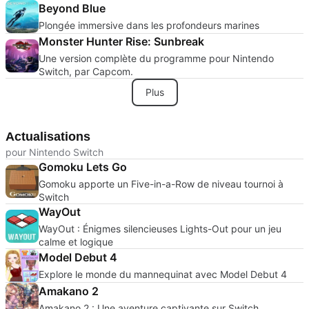
Beyond Blue
Plongée immersive dans les profondeurs marines
Monster Hunter Rise: Sunbreak
Une version complète du programme pour Nintendo
Switch, par Capcom.
Plus
Actualisations
pour Nintendo Switch
Gomoku Lets Go
Gomoku apporte un Five-in-a-Row de niveau tournoi à
Switch
WayOut
WayOut : Énigmes silencieuses Lights-Out pour un jeu
calme et logique
Model Debut 4
Explore le monde du mannequinat avec Model Debut 4
Amakano 2
Amakano 2 : Une aventure captivante sur Switch