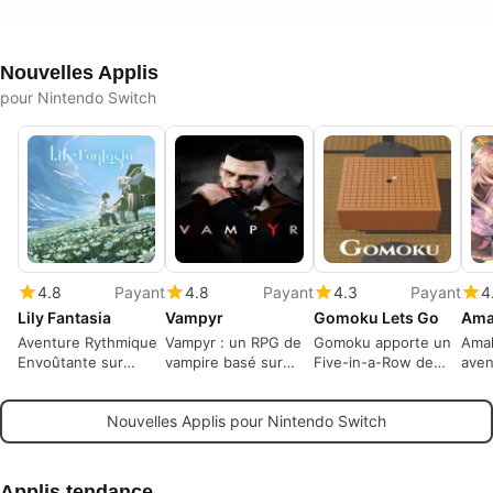
Nouvelles Applis
pour Nintendo Switch
4.8
Payant
4.8
Payant
4.3
Payant
4
Lily Fantasia
Vampyr
Gomoku Lets Go
Ama
Aventure Rythmique
Vampyr : un RPG de
Gomoku apporte un
Amak
Envoûtante sur
vampire basé sur
Five-in-a-Row de
aven
Nintendo Switch
l'enquête morale à
niveau tournoi à
sur 
Londres en 1918
Switch
Nouvelles Applis pour Nintendo Switch
Applis tendance