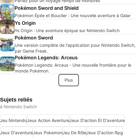
Partez pour un voyage rempli de monstres
Pokémon Sword and Shield
Pokémon Épée et Bouclier : Une nouvelle aventure à Galar
Ys Origin
Ys Origin : Une aventure épique sur Nintendo Switch
Pokémon Sword
Une version complète de l'application pour Nintendo Switch,
par Game Freak.
Pokémon Legends: Arceus
Pokémon Legends: Arceus - Une nouvelle frontière pour le
monde Pokémon.
Plus
Sujets reliés
à Nintendo Switch
Jeu Nintendo
Jeux Action Aventure
Jeux D'action Et D'aventure
Jeux D'aventure
Jeux Pokemon
Jeu De Rôle
Jeux D'action Rpg