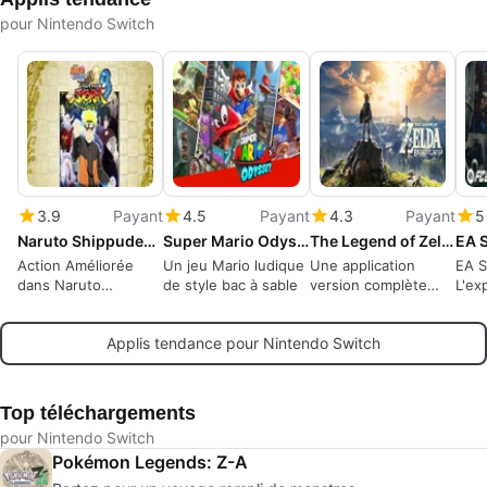
pour Nintendo Switch
3.9
Payant
4.5
Payant
4.3
Payant
5
Naruto Shippuden: Ultimate Ninja Storm 3 Full Burst
Super Mario Odyssey
The Legend of Zelda: Breath of the Wild
EA 
Action Améliorée
Un jeu Mario ludique
Une application
EA S
dans Naruto
de style bac à sable
version complète
L'ex
Shippuden : Ultimate
pour Nintendo
du f
Ninja Storm 3
Switch, par
Applis tendance pour Nintendo Switch
Nintendo.
Top téléchargements
pour Nintendo Switch
Pokémon Legends: Z-A