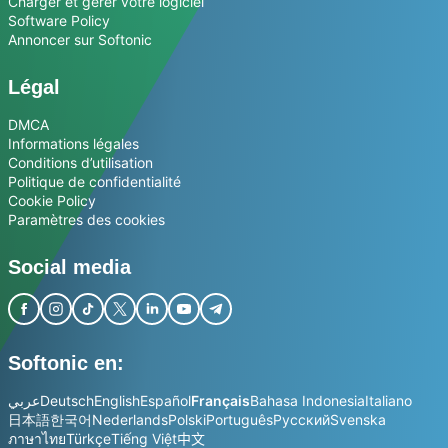
Charger et gérer votre logiciel
Software Policy
Annoncer sur Softonic
Légal
DMCA
Informations légales
Conditions d’utilisation
Politique de confidentialité
Cookie Policy
Paramètres des cookies
Social media
Softonic en:
عربي
Deutsch
English
Español
Français
Bahasa Indonesia
Italiano
日本語
한국어
Nederlands
Polski
Português
Русский
Svenska
ภาษาไทย
Türkçe
Tiếng Việt
中文