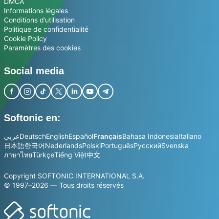
DMCA
Informations légales
Conditions d’utilisation
Politique de confidentialité
Cookie Policy
Paramètres des cookies
Social media
Softonic en:
عربي
Deutsch
English
Español
Français
Bahasa Indonesia
Italiano
日本語
한국어
Nederlands
Polski
Português
Русский
Svenska
ภาษาไทย
Türkçe
Tiếng Việt
中文
Copyright SOFTONIC INTERNATIONAL S.A.
© 1997–2026 — Tous droits réservés