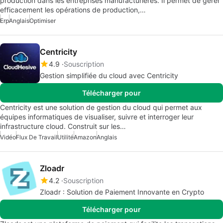
production dans les entreprises manufacturières. Il permet de gérer
efficacement les opérations de production,…
Erp
Anglais
Optimiser
Centricity
4.9
Souscription
Gestion simplifiée du cloud avec Centricity
Télécharger pour
Centricity est une solution de gestion du cloud qui permet aux
équipes informatiques de visualiser, suivre et interroger leur
infrastructure cloud. Construit sur les…
Vidéo
Flux De Travail
Utilité
Amazon
Anglais
Zloadr
4.2
Souscription
Zloadr : Solution de Paiement Innovante en Crypto
Télécharger pour