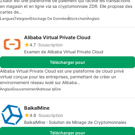
Zloadr est une plateforme de paiement qui facilite les transactions
en magasin et en ligne via sa cryptomonnaie ZDR. Elle propose des
cartes de…
Langues
Telegram
Stockage De Données
Blockchain
Anglais
Alibaba Virtual Private Cloud
4.7
Souscription
Examen de Alibaba Virtual Private Cloud
Télécharger pour
Alibaba Virtual Private Cloud est une plateforme de cloud privé
virtuel conçue pour les entreprises, permettant de créer un
environnement réseau isolé sur Alibaba…
Anglais
Gouvernement
Adresse Ip
Gre
BaikalMine
4.8
Souscription
BaikalMine : Solution de Minage de Cryptomonnaies
Télécharger pour