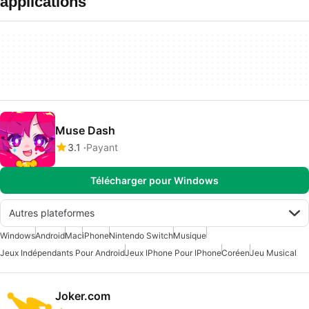
applications
Muse Dash
3.1
Payant
Télécharger pour Windows
Autres plateformes
Windows
Android
Mac
iPhone
Nintendo Switch
Musique
Jeux Indépendants Pour Android
Jeux IPhone Pour IPhone
Coréen
Jeu Musical
Joker.com