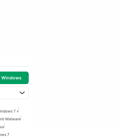
r Windows
indows 7 »
nti Malware
rus
dows 7