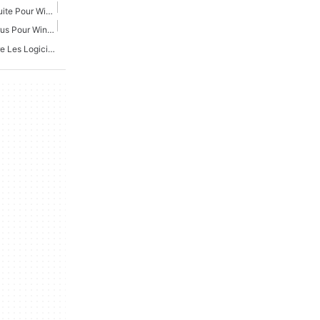
Protection Antivirus Gratuite Pour Windows
Protection Contre Les Virus Pour Windows
Protection Gratuite Contre Les Logiciels Malveillants Pour Windows