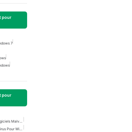
t pour
indows 7
dows
indows
t pour
Protection Contre Les Logiciels Malveillants Pour Windows
Microsoft Defender Antivirus Pour Windows