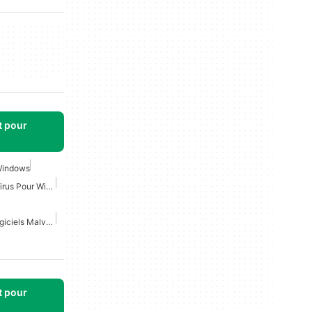
t pour
 Windows
Microsoft Defender Antivirus Pour Windows
Protection Contre Les Logiciels Malveillants Pour Windows
t pour