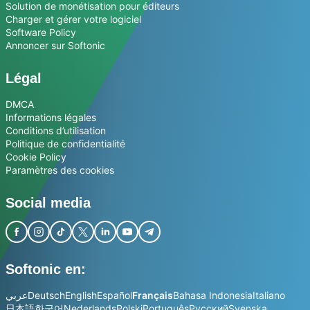
Solution de monétisation pour éditeurs
Charger et gérer votre logiciel
Software Policy
Annoncer sur Softonic
Légal
DMCA
Informations légales
Conditions d’utilisation
Politique de confidentialité
Cookie Policy
Paramètres des cookies
Social media
Softonic en:
عربي
Deutsch
English
Español
Français
Bahasa Indonesia
Italiano
日本語
한국어
Nederlands
Polski
Português
Русский
Svenska